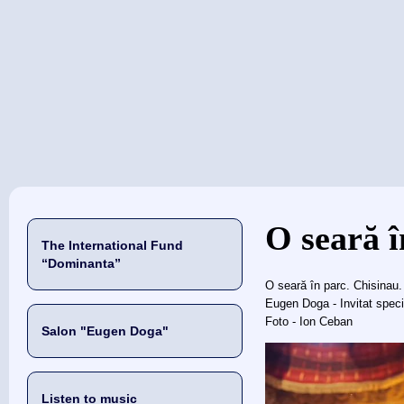
当前位置
O seară î
The International Fund
“Dominanta”
O seară în parc. Chisinau
Eugen Doga - Invitat speci
Foto - Ion Ceban
Salon "Eugen Doga"
Listen to music