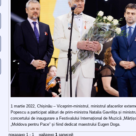
1 martie 2022, Chișinău – Viceprim-ministrul, ministrul afacerilor extern
Popescu a participat alături de prim-ministra Natalia Gavrilița și ministr
concertului de inaugurare a Festivalului Internațional de Muzică „Mărțișor
„Moldova pentru Pace” și fiind dedicat maestrului Eugen Doga.
показано 1 - 1 найдено
1
записей