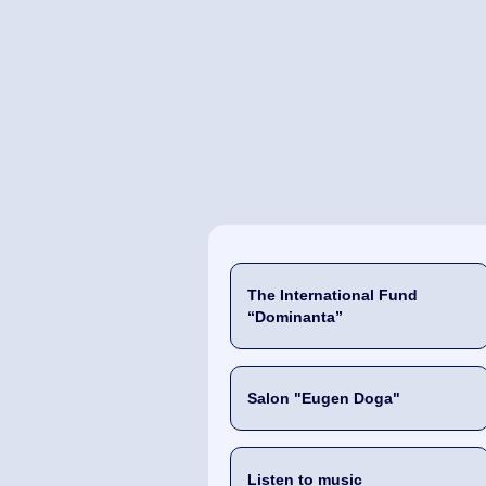
The International Fund
“Dominanta”
Salon "Eugen Doga"
Listen to music