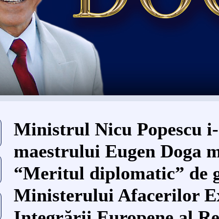
Eşti aici
Ministrul Nicu Popescu i-
maestrului Eugen Doga m
“Meritul diplomatic” de g
Ministerului Afacerilor E
Integrării Europene al Re