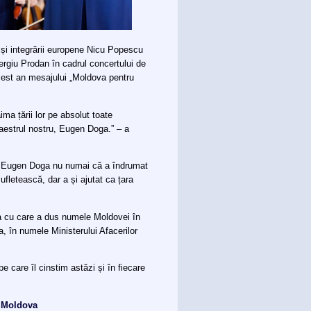
e și integrării europene Nicu Popescu
 Sergiu Prodan în cadrul concertului de
 acest an mesajului „Moldova pentru
ma țării lor pe absolut toate
Maestrul nostru, Eugen Doga.” – a
rul Eugen Doga nu numai că a îndrumat
fletească, dar a și ajutat ca țara
rea cu care a dus numele Moldovei în
, în numele Ministerului Afacerilor
 care îl cinstim astăzi și în fiecare
i Moldova