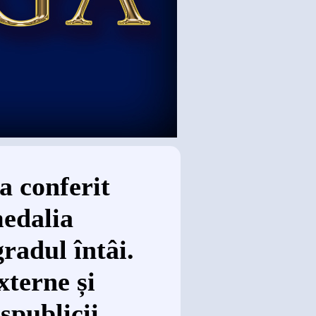
a conferit
edalia
radul întâi.
xterne și
spublicii