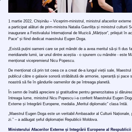
1 martie 2022, Chișinău – Viceprim-ministrul, ministrul afacerilor extern
a participat alături de prim-ministra Natalia Gavrilița și ministrul culturii
inaugurare a Festivalului Internațional de Muzică „Mărțișor”, prilejuit în
Pace” și fiind dedicat maestrului Eugen Doga.
„Există puțini oameni care se pot mândri de a avea meritul să-și fi dus fai
meridianele lumii, iar unul dintre aceștia - o spunem cu mândrie - este 
menționat vicepremierul Nicu Popescu.
De menționat că prin tot ceea ce a creat de-a lungul vieții sale, Maest
publicul către o galaxie sonoră străbătută de armonie, speranță și pace su
noastră să fie în gândurile oamenilor de pe întreaga planetă.
În semn de înaltă apreciere și gratitudine pentru generozitatea și dărui
întreaga lume, ministrul Nicu Popescu i-a conferit Maestrului Eugen Doga
Externe și Integrării Europene, medalia „Meritul diplomatic” clasa întâi.
„Maestrul Eugen Doga este un veritabil Ambasador al Culturii Naționale, pe
zi.” – a adăugat șeful diplomației Republicii Moldova.
Ministerului Afacerilor Externe și Integrării Europene al Respublici