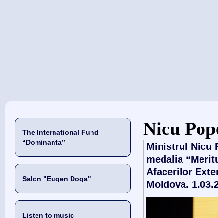
当前位置
Nicu Pop
The International Fund
“Dominanta”
Ministrul Nicu
medalia “Meritu
Afacerilor Exte
Salon "Eugen Doga"
Moldova. 1.03.
Listen to music