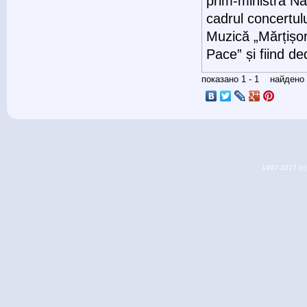
prim-ministra Nat
cadrul concertulu
Muzică „Mărțișor
Pace” și fiind d
показано 1 - 1 найден
1997-2017 (c) 