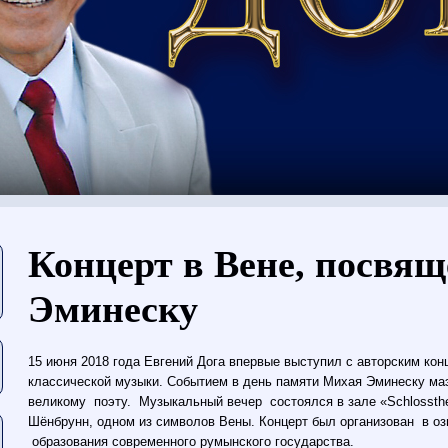
Вы здесь
Концерт в Вене, посвя
Эминеску
15 июня 2018 года Евгений Дога впервые выступил с авторским ко
классической музыки. Событием в день памяти Михая Эминеску ма
великому поэту. Музыкальный вечер состоялся в зале «Schlossthe
Шёнбрунн, одном из символов Вены. Концерт был организован в о
образования современного румынского государства.