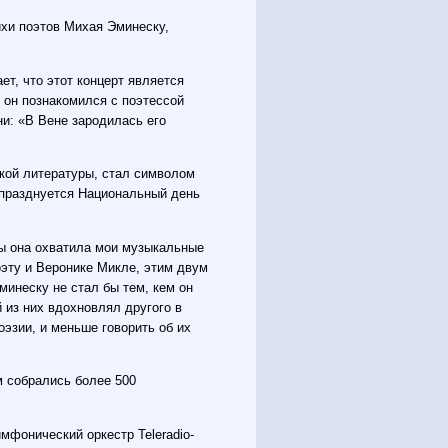
хи поэтов Михая Эминеску,
т, что этот концерт является
 он познакомился с поэтессой
ни: «В Вене зародилась его
кой литературы, стал символом
 празднуется Национальный день
бы она охватила мои музыкальные
оэту и Веронике Микле, этим двум
минеску не стал бы тем, кем он
й из них вдохновлял другого в
эзии, и меньше говорить об их
м собрались более 500
мфонический оркестр Teleradio-