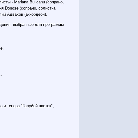
сты - Mariana Bulicanu (сопрано,
ия Donose (сопрано, солистка
ий Адвахов (аккордеон).
дения, выбранные для программы
е,
у"
 и тенора "Голубой цветок",