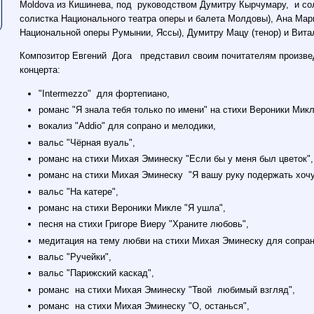
Moldova из Кишинева, под руководством Думитру Кырчумару, и соли
солистка Национального театра оперы и балета Молдовы), Ана Мар
Национальной оперы Румынии, Яссы), Думитру Мацу (тенор) и Витал
Композитор Евгений Дога представил своим почитателям произве
концерта:
"Intermezzo" для фортепиано,
романс "Я знала тебя только по имени" на стихи Вероники Микл
вокализ "Addio" для сопрано и мелодики,
вальс "Чёрная вуаль",
романс на стихи Михая Эминеску "Если бы у меня был цветок",
романс на стихи Михая Эминеску "Я вашу руку подержать хоч
вальс "На катере",
романс на стихи Вероники Микле "Я ушла",
песня на стихи Григоре Виеру "Храните любовь",
медитация на тему любви на стихи Михая Эминеску для сопрано
вальс "Ручейки",
вальс "Парижский каскад",
романс на стихи Михая Эминеску "Твой любимый взгляд",
романс на стихи Михая Эминеску "О, останься",