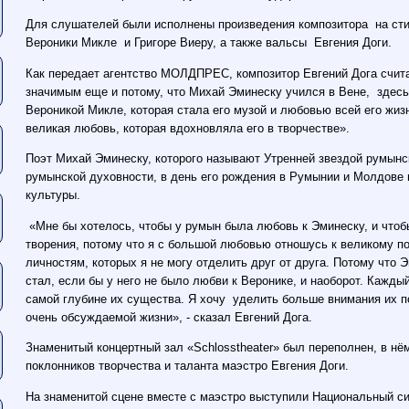
Для слушателей были исполнены произведения композитора на сти
Вероники Микле и Григоре Виеру, а также вальсы Евгения Доги.
Как передает агентство МОЛДПРЕС, композитор Евгений Дога считае
значимым еще и потому, что Михай Эминеску учился в Вене, здесь
Вероникой Микле, которая стала его музой и любовью всей его жиз
великая любовь, которая вдохновляла его в творчестве».
Поэт Михай Эминеску, которого называют Утренней звездой румынс
румынской духовности, в день его рождения в Румынии и Молдове
культуры.
«Мне бы хотелось, чтобы у румын была любовь к Эминеску, и что
творения, потому что я с большой любовью отношусь к великому п
личностям, которых я не могу отделить друг от друга. Потому что Э
стал, если бы у него не было любви к Веронике, и наоборот. Кажды
самой глубине их существа. Я хочу уделить больше внимания их по
очень обсуждаемой жизни», - сказал Евгений Дога.
Знаменитый концертный зал «Schlosstheater» был переполнен, в нё
поклонников творчества и таланта маэстро Евгения Доги.
На знаменитой сцене вместе с маэстро выступили Национальный си