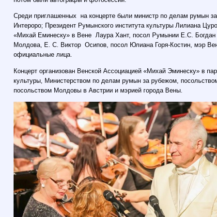
Среди приглашенных на концерте были министр по делам румын за
Интероро; Президент Румынского института культуры Лилиана Цур
«Михай Еминеску» в Вене Лаура Хант, посол Румынии Е.С. Богдан
Молдова, E. С. Виктор Осипов, посол Юлиана Горя-Костин, мэр Ве
официальные лица.
Концерт организован Венской Ассоциацией «Михай Эминеску» в па
культуры, Министерством по делам румын за рубежом, посольство
посольством Молдовы в Австрии и мэрией города Вены.