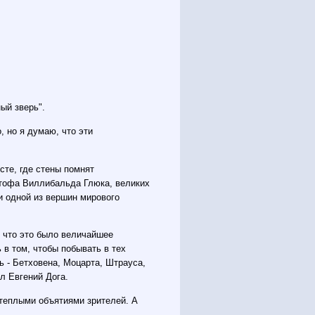
ый зверь".
, но я думаю, что эти
сте, где стены помнят
тофа Виллибальда Глюка, великих
и одной из вершин мирового
, что это было величайшее
 в том, чтобы побывать в тех
ь - Бетховена, Моцарта, Штрауса,
ал Евгений Дога.
теплыми объятиями зрителей. А