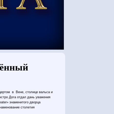
щённый
нцертом в Вене, столице вальса и
эстро Дога отдал дань уважения
ater» знаменитого дворца
знаменование столетия