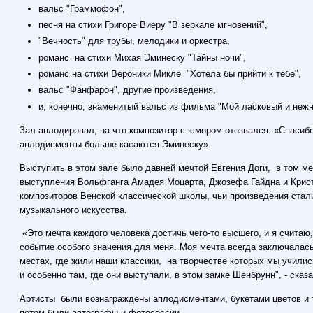
вальс "Граммофон",
песня на стихи Григоре Виеру "В зеркале мгновений",
"Вечность" для трубы, мелодики и оркестра,
романс на стихи Михая Эминеску "Тайны ночи",
романс на стихи Вероники Микле "Хотела бы прийти к тебе",
вальс "Фанфарон", другие произведения,
и, конечно, знаменитый вальс из фильма "Мой ласковый и нежн
Зал аплодировал, на что композитор с юмором отозвался: «Спасибо
аплодисменты больше касаются Эминеску».
Выступить в этом зале было давней мечтой Евгения Доги, в том ме
выступления Вольфганга Амадея Моцарта, Джозефа Гайдна и Крис
композиторов Венской классической школы, чьи произведения стал
музыкального искусства.
«Это мечта каждого человека достичь чего-то высшего, и я считаю
событие особого значения для меня. Моя мечта всегда заключалась
местах, где жили наши классики, на творчестве которых мы училис
и особенно там, где они выступали, в этом замке Шенбрунн", - сказ
Артисты были вознаграждены аплодисментами, букетами цветов и 
потом были автографы и фотосессии.