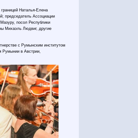
 границей Наталья-Елена
ой; председатель Ассоциации
 Мазуру, посол Республики
ны Михаэль Людвиг, другие
ртнерстве с Румынским институтом
м Румынии в Австрии,