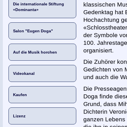
klassischen Mus
Die internationale Stiftung
«Dominanta»
Gedenktag hat 
Hochachtung gez
«Schlosstheate
Salon "Eugen Doga"
der Symbole von
100. Jahrestag
organisiert.
Auf die Musik horchen
Die Zuhörer ko
Gedichten von M
Videokanal
und auch die W
Die Presseagen
Kaufen
Doga finde die
Grund, dass Mih
Dichterin Veroni
Lizenz
ganzen Lebens w
die ihn in seine