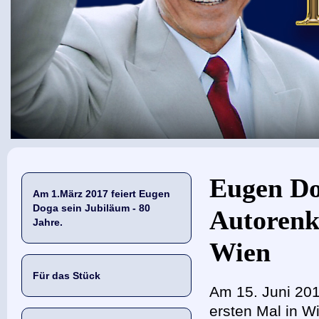
Sie sind hier
Eugen Do
Am 1.März 2017 feiert Eugen
Doga sein Jubiläum - 80
Autorenk
Jahre.
Wien
Für das Stück
Am 15. Juni 20
ersten Mal in W