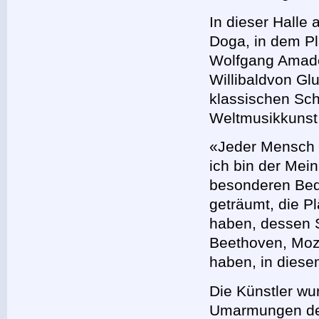
In dieser Halle
Doga, in dem P
Wolfgang Amade
Willibaldvon Gl
klassischen Sch
Weltmusikkunst
«Jeder Mensch 
ich bin der Mei
besonderen Bed
geträumt, die P
haben, dessen S
Beethoven, Moza
haben, in dies
Die Künstler w
Umarmungen der