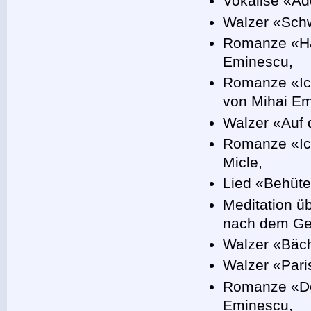
Vokalise «Ad
Walzer «Schw
Romanze «Hät
Eminescu,
Romanze «Ic
von Mihai Em
Walzer «Auf 
Romanze «Ic
Micle,
Lied «Behüte
Meditation ü
nach dem Ged
Walzer «Bäch
Walzer «Pari
Romanze «Dei
Eminescu,