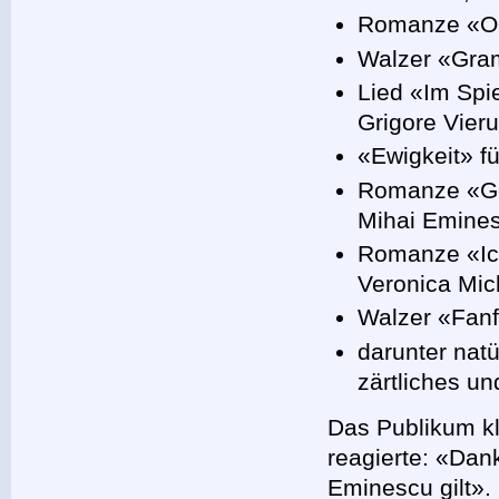
Romanze «Oh,
Walzer «Gr
Lied «Im Spi
Grigore Vieru
«Ewigkeit» f
Romanze «Ge
Mihai Emine
Romanze «Ic
Veronica Mic
Walzer «Fan
darunter nat
zärtliches un
Das Publikum kl
reagierte: «Dank
Eminescu gilt».