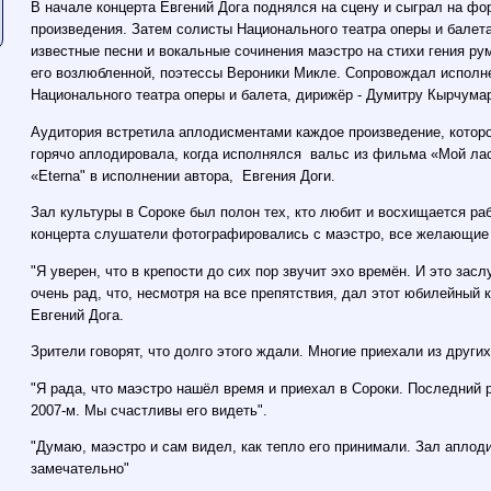
В начале концерта Евгений Дога поднялся на сцену и сыграл на фо
произведения. Затем солисты Национального театра оперы и балет
известные песни и вокальные сочинения маэстро на стихи гения р
его возлюбленной, поэтессы Вероники Микле. Сопровождал исполн
Национального театра оперы и балета, дирижёр - Думитру Кырчумар
Аудитория встретила аплодисментами каждое произведение, которо
горячо аплодировала, когда исполнялся вальс из фильма «Мой лас
«Eterna" в исполнении автора, Евгения Доги.
Зал культуры в Сороке был полон тех, кто любит и восхищается ра
концерта слушатели фотографировались с маэстро, все желающи
"Я уверен, что в крепости до сих пор звучит эхо времён. И это засл
очень рад, что, несмотря на все препятствия, дал этот юбилейный к
Евгений Дога.
Зрители говорят, что долго этого ждали. Многие приехали из других
"Я рада, что маэстро нашёл время и приехал в Сороки. Последний р
2007-м. Мы счастливы его видеть".
"Думаю, маэстро и сам видел, как тепло его принимали. Зал апло
замечательно"