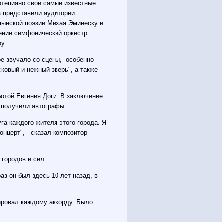
ртепиано свои самые известные
а представили аудитории
умынской поэзии Михая Эминеску и
ение симфонический оркестр
у.
е звучало со сцены, особенно
ковый и нежный зверь", а также
ботой Евгения Доги. В заключение
е получили автографы.
уга каждого жителя этого города. Я
онцерт", - сказал композитор
 городов и сел.
аз он был здесь 10 лет назад, в
дировал каждому аккорду. Было