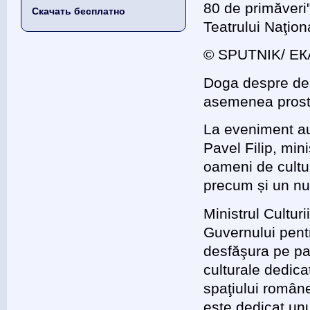
80 de primăveri"
Скачать бесплатно
Teatrului Naţion
© SPUTNIK/ Е
Doga despre dec
asemenea prost
La eveniment au
Pavel Filip, mini
oameni de cultur
precum și un num
Ministrul Cultur
Guvernului pentru
desfăşura pe par
culturale dedic
spaţiului române
este dedicat un