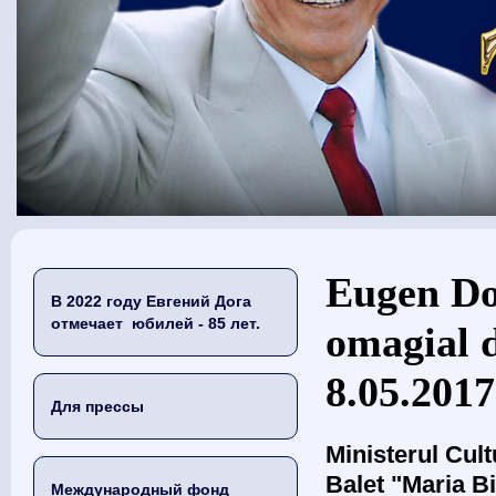
Вы здесь
Eugen Dog
В 2022 году Евгений Дога
отмечает юбилей - 85 лет.
omagial d
8.05.2017
Для прессы
Ministerul Cult
Balet "Maria Bi
Международный фонд