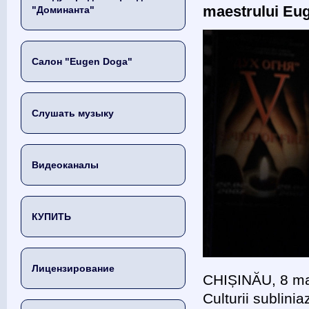
maestrului Eug
"Доминанта"
Салон "Eugen Doga"
Слушать музыку
Видеоканалы
КУПИТЬ
Лицензирование
CHIȘINĂU, 8 mai
Culturii sublin