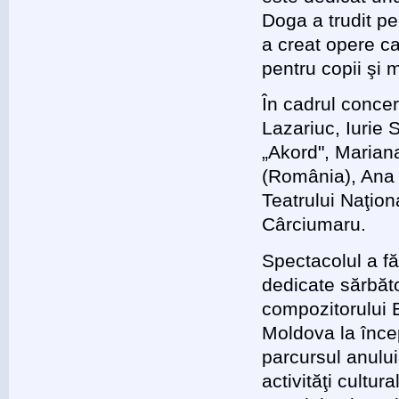
Doga a trudit pe
a creat opere ca
pentru copii şi 
În cadrul concer
Lazariuc, Iurie 
„Akord", Marian
(România), Ana 
Teatrului Naţion
Cârciumaru.
Spectacolul a fă
dedicate sărbăto
compozitorului 
Moldova la înce
parcursul anulu
activităţi cultu