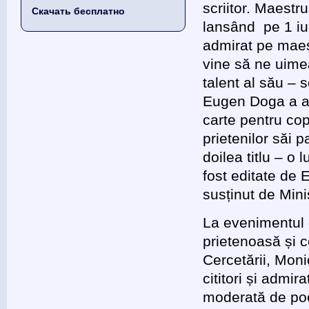
scriitor. Maestru
Скачать бесплатно
lansând pe 1 iu
admirat pe maest
vine să ne uime
talent al său – s
Eugen Doga a ale
carte pentru cop
prietenilor săi p
doilea titlu – o
fost editate de E
susținut de Minis
La evenimentul 
prietenoasă și co
Cercetării, Moni
cititori și admir
moderată de poetu