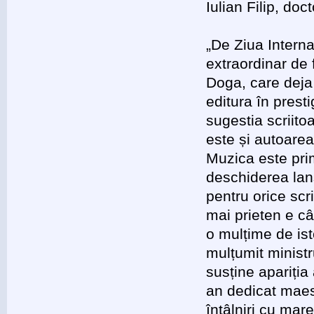
Iulian Filip, doct
„De Ziua Intern
extraordinar de
Doga, care deja 
editura în presti
sugestia scriito
este și autoarea
Muzica este prim
deschiderea lans
pentru orice scri
mai prieten e câ
o mulțime de ist
mulțumit ministr
susține apariția
an dedicat maest
întâlniri cu mar