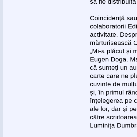
să fie distribuită
Coincidență sau
colaboratorii Edi
activitate. Des
mărturisească Ol
„Mi-a plăcut și
Eugen Doga. Mae
că sunteți un au
carte care ne pl
cuvinte de mulțum
și, în primul râ
înțelegerea pe c
ale lor, dar și p
către scriitoare
Luminița Dumbră