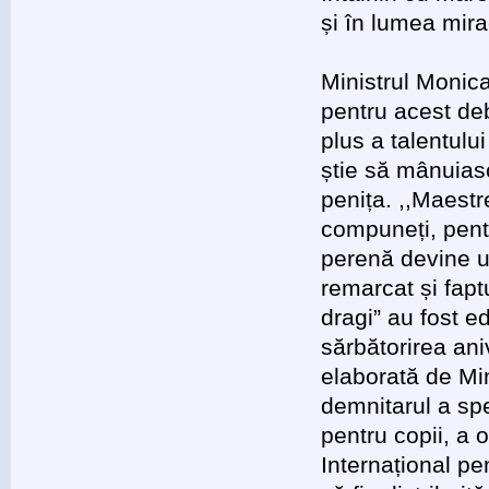
și în lumea mira
Ministrul Monic
pentru acest deb
plus a talentul
știe să mânuiasc
penița. ,,Maestr
compuneți, pent
perenă devine un
remarcat și faptu
dragi” au fost e
sărbătorirea an
elaborată de Mini
demnitarul a spe
pentru copii, a 
Internațional pe