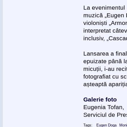
La evenimentul d
muzică „Eugen D
violoniști „Armo
interpretat câte
inclusiv, „Cascad
Lansarea a final
epuizate până la 
micuții, i-au reci
fotografiat cu s
așteaptă apariți
Galerie foto
Eugenia Tofan,
Serviciul de Pr
Tags:
Eugen Doga
Mon