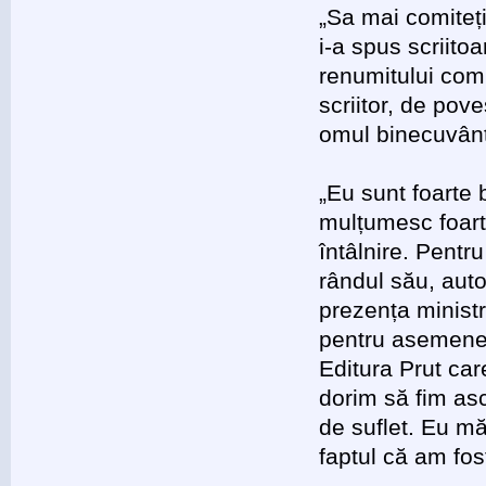
„Sa mai comiteț
i-a spus scriito
renumitului com
scriitor, de pove
omul binecuvânt
„Eu sunt foarte 
mulțumesc foarte
întâlnire. Pentr
rândul său, auto
prezența minist
pentru asemenea
Editura Prut car
dorim să fim asc
de suflet. Eu mă
faptul că am fos