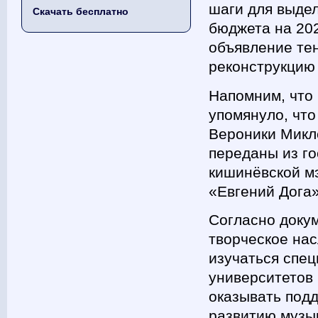
шаги для выде
Скачать бесплатно
бюджета на 202
объявление тен
реконструкцию 
Напомним, что 
упомянуло, что
Вероники Микле
переданы из г
кишинёвской мэ
«Евгений Дога»
Согласно докум
творческое нас
изучаться спец
университетов 
оказывать под
развитию музы