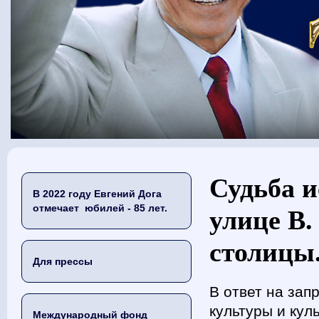
Вы здесь
Судьба и
В 2022 году Евгений Дога
отмечает юбилей - 85 лет.
улице В
столицы.
Для прессы
В ответ на зап
культуры и кул
Международный фонд