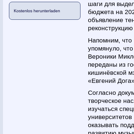
шаги для выде
Kostenlos herunterladen
бюджета на 202
объявление тен
реконструкцию 
Напомним, что 
упомянуло, что
Вероники Микле
переданы из г
кишинёвской мэ
«Евгений Дога»
Согласно докум
творческое нас
изучаться спец
университетов 
оказывать под
развитию музы