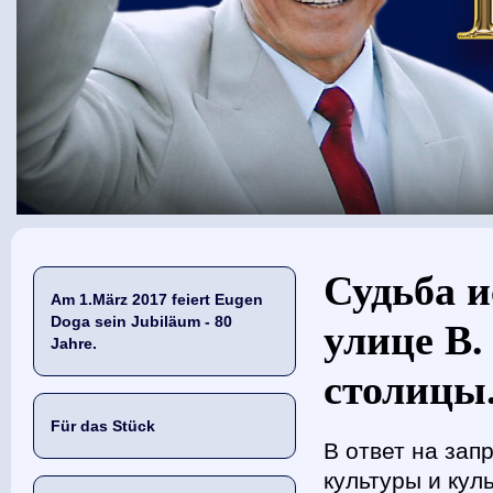
Sie sind hier
Судьба и
Am 1.März 2017 feiert Eugen
Doga sein Jubiläum - 80
улице В
Jahre.
столицы.
Für das Stück
В ответ на зап
культуры и кул