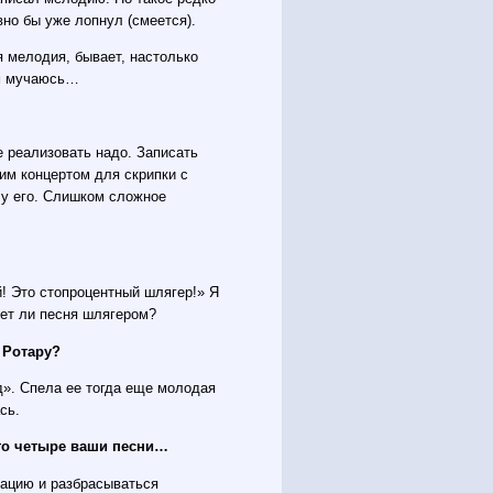
вно бы уже лопнул (смеется).
я мелодия, бывает, настолько
ом мучаюсь…
е реализовать надо. Записать
ним концертом для скрипки с
чу его. Слишком сложное
й! Это стопроцентный шлягер!» Я
нет ли песня шлягером?
я Ротару?
д». Спела ее тогда еще молодая
сь.
его четыре ваши песни…
кацию и разбрасываться