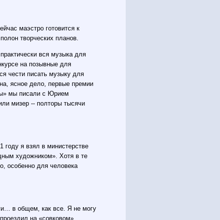
ейчас маэстро готовится к
 полон творческих планов.
о практически вся музыка для
онкурсе на позывные для
ся чести писать музыку для
на, ясное дело, первые премии
ды» мы писали с Юрием
или мизер -- полторы тысячи
1 году я взял в министерстве
одным художником». Хотя в те
ло, особенно для человека
и… в общем, как все. Я не могу
 проездил на «совковом»