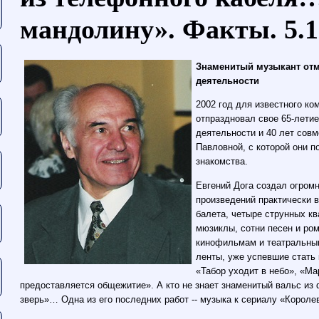
мандолину». Факты. 5.1
Знаменитый музыкант отм
деятельности
2002 год для известного к
отпраздновал свое 65-летие
деятельности и 40 лет совм
Павловной, с которой они 
знакомства.
Евгений Дога создал огром
произведений практически 
балета, четыре струнных кв
мюзиклы, сотни песен и ро
кинофильмам и театральны
ленты, уже успевшие стать 
«Табор уходит в небо», «М
предоставляется общежитие». А кто не знает знаменитый вальс и
зверь»… Одна из его последних работ -- музыка к сериалу «Короле