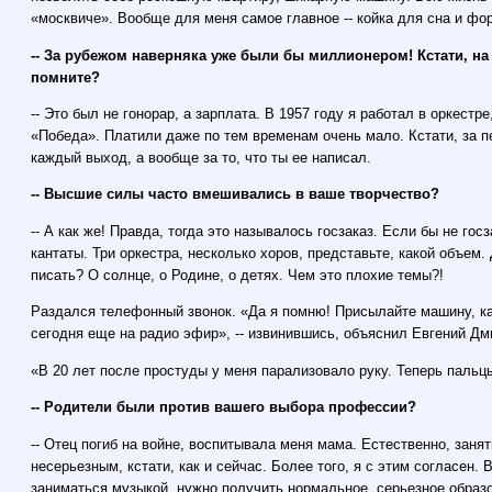
«москвиче». Вообще для меня самое главное -- койка для сна и фо
-- За рубежом наверняка уже были бы миллионером! Кстати, на
помните?
-- Это был не гонорар, а зарплата. В 1957 году я работал в оркестр
«Победа». Платили даже по тем временам очень мало. Кстати, за п
каждый выход, а вообще за то, что ты ее написал.
-- Высшие силы часто вмешивались в ваше творчество?
-- А как же! Правда, тогда это называлось госзаказ. Если бы не гос
кантаты. Три оркестра, несколько хоров, представьте, какой объем.
писать? О солнце, о Родине, о детях. Чем это плохие темы?!
Раздался телефонный звонок. «Да я помню! Присылайте машину, ка
сегодня еще на радио эфир», -- извинившись, объяснил Евгений Дм
«В 20 лет после простуды у меня парализовало руку. Теперь паль
-- Родители были против вашего выбора профессии?
-- Отец погиб на войне, воспитывала меня мама. Естественно, заня
несерьезным, кстати, как и сейчас. Более того, я с этим согласен.
заниматься музыкой, нужно получить нормальное, серьезное образ