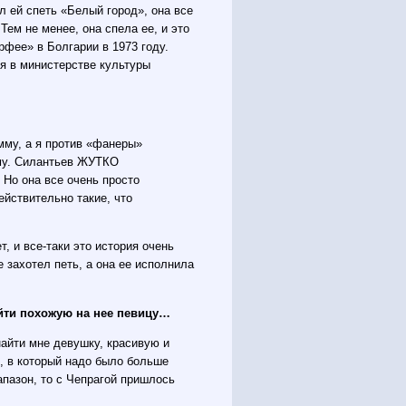
 ей спеть «Белый город», она все
Тем не менее, она спела ее, и это
фее» в Болгарии в 1973 году.
я в министерстве культуры
амму, а я против «фанеры»
мму. Силантьев ЖУТКО
Но она все очень просто
ействительно такие, что
, и все-таки это история очень
е захотел петь, а она ее исполнила
йти похожую на нее певицу…
найти мне девушку, красивую и
, в который надо было больше
апазон, то с Чепрагой пришлось