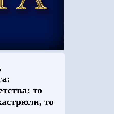
,
га:
етства: то
кастрюли, то
…