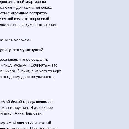
днокомнатной квартире на
остюме и домашних тапочках.
аботы с огромным портретом
светлой комнате творческий
положившись за кухонным столом,
газин за молоком»
узыку, что чувствуете?
сознавая, что ее создал я.
 «пишу музыку». Сочинять -- это
з ничего. Значит, я из чего-то беру
осто одному дано ее услышать,
ни «Мой белый город» появилась
ехал в Бруклин. Я до сих пор
 фильму «Анна Павлова».
льму «Мой ласковый и нежный
написал мелодию. Но такое редко