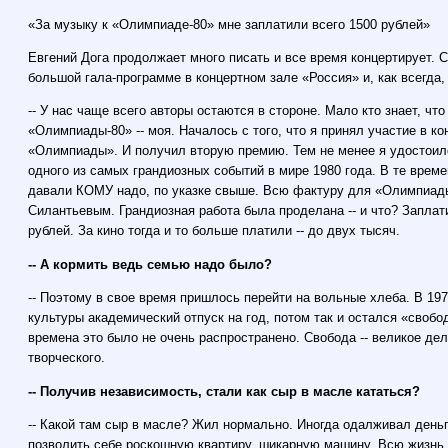
«За музыку к «Олимпиаде-80» мне заплатили всего 1500 рублей»
Евгений Дога продолжает много писать и все время концертирует. С
большой гала-программе в концертном зале «Россия» и, как всегда,
-- У нас чаще всего авторы остаются в стороне. Мало кто знает, чт
«Олимпиады-80» -- моя. Началось с того, что я принял участие в к
«Олимпиады». И получил вторую премию. Тем не менее я удостоил
одного из самых грандиозных событий в мире 1980 года. В те време
давали КОМУ надо, по указке свыше. Всю фактуру для «Олимпиа
Силантьевым. Грандиозная работа была проделана -- и что? Заплат
рублей. За кино тогда и то больше платили -- до двух тысяч.
-- А кормить ведь семью надо было?
-- Поэтому в свое время пришлось перейти на вольные хлеба. В 197
культуры академический отпуск на год, потом так и остался «своб
времена это было не очень распространено. Свобода -- великое де
творческого.
-- Получив независимость, стали как сыр в масле кататься?
-- Какой там сыр в масле? Жил нормально. Иногда одалживал деньг
позволить себе роскошную квартиру, шикарную машину. Всю жизнь