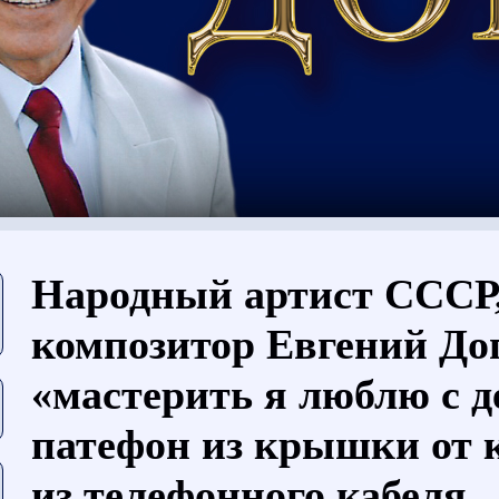
Вы здесь
Народный артист СССР
композитор Евгений До
«мастерить я люблю с д
патефон из крышки от 
из телефонного кабеля