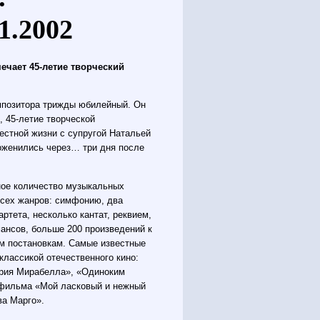
1.2002
ечает 45-летие творческий
омпозитора трижды юбилейный. Он
, 45-летие творческой
естной жизни с супругой Натальей
поженились через… три дня после
ное количество музыкальных
всех жанров: симфонию, два
артета, несколько кантат, реквием,
мансов, больше 200 произведений к
м постановкам. Самые известные
классикой отечественного кино:
ария Мирабелла», «Одиноким
з фильма «Мой ласковый и нежный
ва Марго».