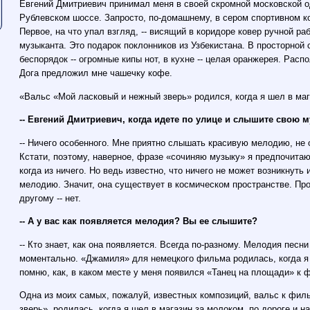
Евгений Дмитриевич принимал меня в своей скромной московской о
Рублевском шоссе. Запросто, по-домашнему, в сером спортивном к
Первое, на что упал взгляд, -- висящий в коридоре ковер ручной р
музыканта. Это подарок поклонников из Узбекистана. В просторной 
беспорядок -- огромные кипы нот, в кухне -- целая оранжерея. Рас
Дога предложил мне чашечку кофе.
«Вальс «Мой ласковый и нежный зверь» родился, когда я шел в ма
-- Евгений Дмитриевич, когда идете по улице и слышите свою м
-- Ничего особенного. Мне приятно слышать красивую мелодию, не о
Кстати, поэтому, наверное, фразе «сочиняю музыку» я предпочитаю
когда из ничего. Но ведь известно, что ничего не может возникнуть и
мелодию. Значит, она существует в космическом пространстве. Пр
другому -- нет.
-- А у вас как появляется мелодия? Вы ее слышите?
-- Кто знает, как она появляется. Всегда по-разному. Мелодия пес
моментально. «Джамиля» для немецкого фильма родилась, когда я 
помню, как, в каком месте у меня появился «Танец на площади» к
Одна из моих самых, пожалуй, известных композиций, вальс к фи
зверь», родилась, когда я шел в магазин за молоком, по дороге и 