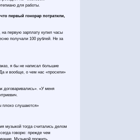
ртепиано для работы.
 что первый гонорар потратили,
е, на первую зарплату купил часы
есню получали 100 рублей. Не за
заказ, я бы не написал большие
 Да и вообще, о чем нас «просили»
к договаривались». «У меня
итриевич.
цы плохо слушаются»
тия музыкой тогда считались делом
 Всегда говорю: прежде чем
ование. Музыкой прожить