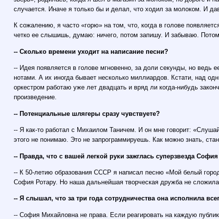
случается. Иначе я только бы и делал, что ходил за молоком. И да
К сожалению, я часто «горю» на том, что, когда в голове появляетс
четко ее слышишь, думаю: ничего, потом запишу. И забываю. Пот
-- Сколько времени уходит на написание песни?
-- Идея появляется в голове мгновенно, за доли секунды, но ведь е
нотами. А их иногда бывает несколько миллиардов. Кстати, над од
оркестром работаю уже лет двадцать и вряд ли когда-нибудь закон
произведение.
-- Потенциальные шлягеры сразу чувствуете?
-- Я как-то работал с Михаилом Таничем. И он мне говорит: «Слуша
этого не понимаю. Это не запрограммируешь. Как можно знать, ста
-- Правда, что с вашей легкой руки зажглась суперзвезда Софи
-- К 50-летию образования СССР я написал песню «Мой белый горо
София Ротару. Но наша дальнейшая творческая дружба не сложила
-- Я слышал, что за три года сотрудничества она исполнила вс
-- София Михайловна не права. Если реагировать на каждую публи