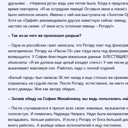
друзьями… «Червона рута» ведь уже потом была. Когда я предлагал
время повторяла: «Я не эстрадная певица! Оставьте меня в покое!» 
было неплохое начало. Именно с ней она выступала на «Золотом Ор
Хотя на «Орфей» рекомендовали другую известную сейчас певицу, 
настоял на своем: «У меня есть отличная певица -- Ротару!»
-- Так из-за чего же произошел разрыв?
-- Одна из российских газет написала, что Ротару поет под фоногр
категорически. Ротару на «Песне-73» уже тогда пела под фоногра
возмущался. У Софии блестящие вокальные данные. БЛЕСТЯЩИЕ! 
объясняла: «Я же должна еще целый концерт спеть!» У нее песни д
выкачивают максимум сил. Работать надо с полной отдачей.
«Белый город» был написан 30 лет назад и еще столько же проживет
отразилась на судьбе песни. После Ротару, естественно, ее никто н
всего дважды. Мне как автору обидно…
-- Затаив обиду на Софию Михайловну, вы ведь попытались на
-- После случившегося я просил всех своих знакомых, музыкантов 
голосистую. И появилась Надежда Чепрага. Надя была материалом
вкладывать, больше работать. И если у Ротару от Бога большой ди
много работать. А вообще новых исполнителей я ищу постоянно.