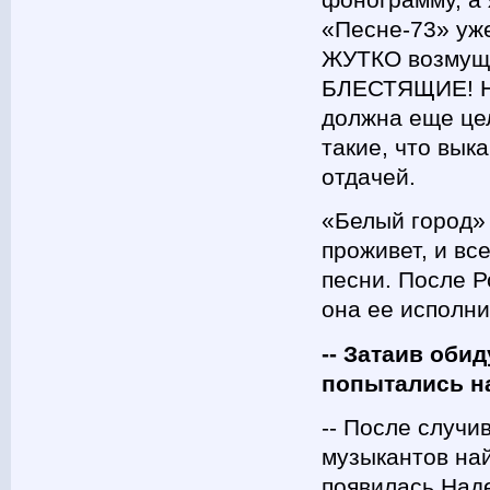
«Песне-73» уже
ЖУТКО возмуща
БЛЕСТЯЩИЕ! Но
должна еще цел
такие, что вык
отдачей.
«Белый город» 
проживет, и вс
песни. После Р
она ее исполн
-- Затаив оби
попытались н
-- После случи
музыкантов най
появилась Над