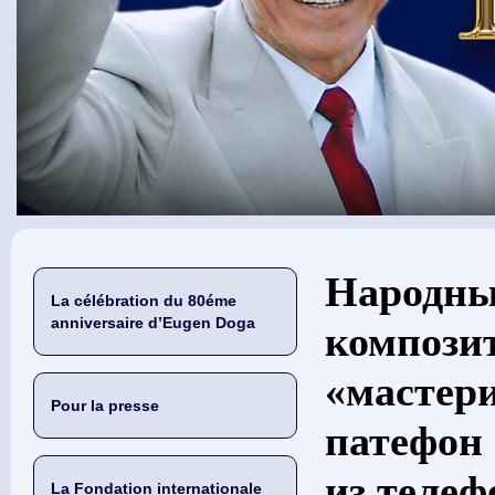
Vous êtes ici
Народны
La célébration du 80éme
anniversaire d’Eugen Doga
композит
«мастери
Pour la presse
патефон 
из теле
La Fondation internationale