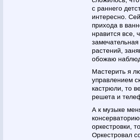
с раннего детс
интересно. Сей
прихода в ван
нравится все, 
замечательная
растений, заняв
обожаю наблюда
Мастерить я лю
управлением ск
кастрюли, то в
решета и теле
А к музыке мен
консерваторию
оркестровки, т
Оркестровал с