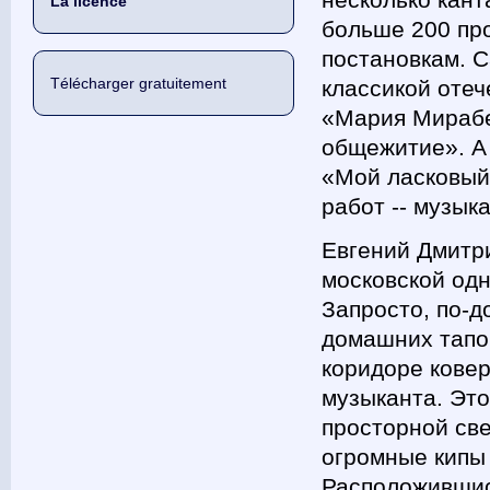
La licence
больше 200 пр
постановкам. 
Télécharger gratuitement
классикой отеч
«Мария Мирабе
общежитие». А 
«Мой ласковый
работ -- музык
Евгений Дмитр
московской од
Запросто, по-д
домашних тапоч
коридоре кове
музыканта. Это
просторной све
огромные кипы 
Расположившис