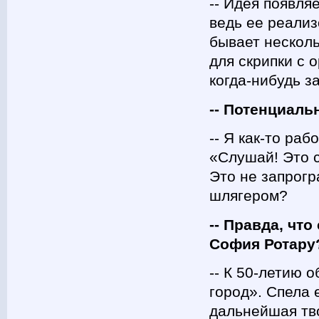
-- Идея появля
ведь ее реализ
бывает несколь
для скрипки с 
когда-нибудь з
-- Потенциаль
-- Я как-то ра
«Слушай! Это 
Это не запрогр
шлягером?
-- Правда, чт
София Ротару
-- К 50-летию
город». Спела 
дальнейшая тв