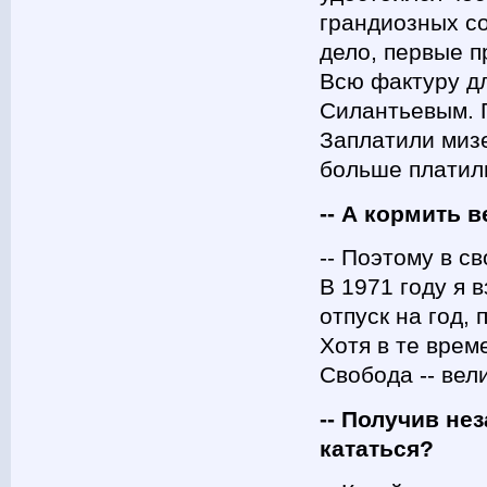
грандиозных со
дело, первые п
Всю фактуру д
Силантьевым. Г
Заплатили мизе
больше платили
-- А кормить 
-- Поэтому в с
В 1971 году я 
отпуск на год,
Хотя в те врем
Свобода -- вел
-- Получив не
кататься?