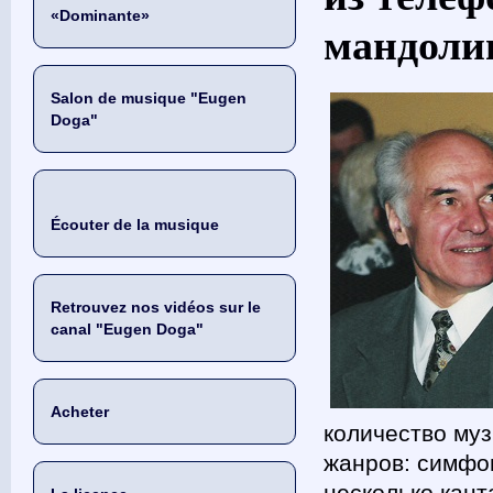
«Dominante»
мандолин
Salon de musique "Eugen
Doga"
Écouter de la musique
Retrouvez nos vidéos sur le
canal "Eugen Doga"
Acheter
количество му
жанров: симфон
несколько кант