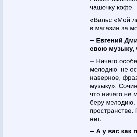
чашечку кофе.
«Вальс «Мой ла
в магазин за м
-- Евгений Дм
свою музыку, 
-- Ничего особ
мелодию, не ос
наверное, фра
музыку». Сочиня
что ничего не м
беру мелодию. 
пространстве. 
нет.
-- А у вас ка