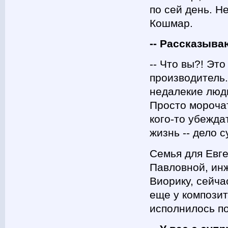
по сей день. Н
Кошмар.
-- Рассказываю
-- Что вы?! Эт
производитель
недалекие люди
Просто морочат
кого-то убежда
жизнь -- дело с
Семья для Евге
Павловной, инж
Виорику, сейча
еще у композит
исполнилось по