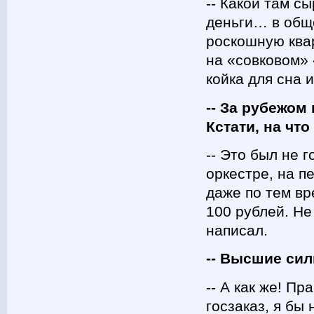
-- Какой там с
деньги… в обще
роскошную ква
на «совковом» 
койка для сна 
-- За рубежом
Кстати, на чт
-- Это был не г
оркестре, на п
даже по тем вр
100 рублей. Не
написал.
-- Высшие си
-- А как же! Пр
госзаказ, я бы