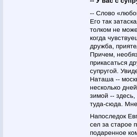
-- У вас с су
-- Слово «любо
Его так затаск
толком не може
когда чувствуеш
дружба, прияте
Причем, необяз
прикасаться др
супругой. Увид
Наташа -- моск
несколько дней
зимой -- здесь
туда-сюда. Мн
Напоследок Евг
сел за старое
подаренное ко