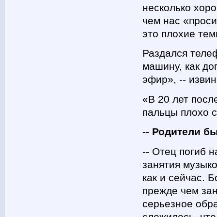
несколько хоро
чем нас «проси
это плохие тем
Раздался теле
машину, как до
эфир», -- изви
«В 20 лет посл
пальцы плохо 
-- Родители 
-- Отец погиб 
занятия музыко
как и сейчас. Б
прежде чем за
серьезное обр
сложилось, что