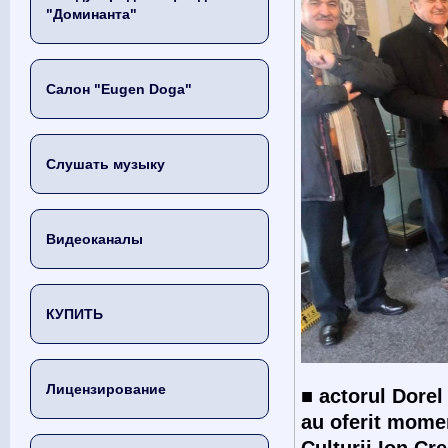
"Доминанта"
Салон "Eugen Doga"
Слушать музыку
Видеоканалы
КУПИТЬ
Лицензирование
■
actorul Dore
au oferit mome
Culturii Ion Cre