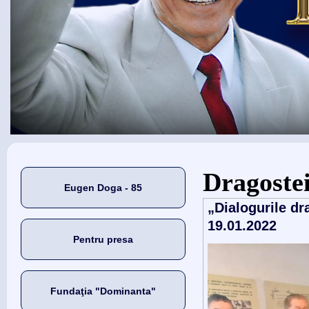
Eşti aici
Dragoste
Eugen Doga - 85
„Dialogurile dr
19.01.2022
Pentru presa
Fundaţia "Dominanta"