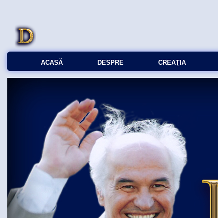
ACASĂ
DESPRE
CREAŢIA