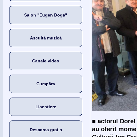
Salon "Eugen Doga"
Ascultă muzică
Canale video
Cumpăra
Licențiere
■
actorul Dore
au oferit mome
Descarca gratis
Culturii Ion Cre