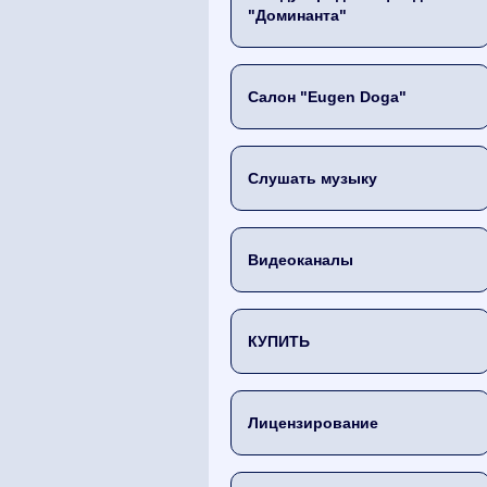
"Доминанта"
Салон "Eugen Doga"
Слушать музыку
Видеоканалы
КУПИТЬ
Лицензирование