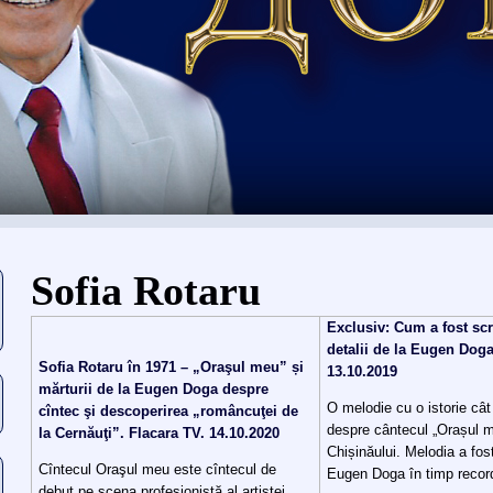
Вы здесь
Sofia Rotaru
Exclusiv: Cum a fost scr
detalii de la Eugen Dog
Sofia Rotaru în 1971 – „Oraşul meu” și
13.10.2019
mărturii de la Eugen Doga despre
O melodie cu o istorie câ
cîntec şi descoperirea „româncuţei de
despre cântecul „Orașul m
la Cernăuţi”. Flacara TV. 14.10.2020
Chișinăului. Melodia a fo
Cîntecul Oraşul meu este cîntecul de
Eugen Doga în timp recor
debut pe scena profesionistă al artistei