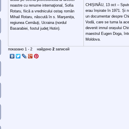
CHIȘINĂU, 13 oct – Sputn
noastre cu renume internaţional, Sofia
erau înșirate în 1971. Și 
Rotaru, fiică a vrednicului ostaş român
un documentar despre Chi
Mihail Rotaru, născută în s. Marşenița,
Vodă, care se turna la ace
regiunea Cernăuţi, Ucraina (nordul
devenit imnul orașului Ch
Basarabiei, fostul judeţ Hotin).
maestrul Eugen Doga, într-
Moldova.
показано 1 - 2 найдено
2
записей