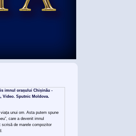
is imnul orașului Chișinău -
a, Video. Sputnic Moldova.
t viața unui om. Asta putem spune
eu”, care a devenit imnul
st scrisă de marele compozitor
d.