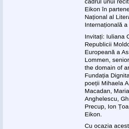
cadrul unui reci
Eikon în parte
Național al Lite
Internațională a
Invitați: Iulian
Republicii Mold
Europeană a Aso
Lommen, senior 
the domain of ar
Fundația Dignitas
poeții Mihaela 
Macadan, Maria
Anghelescu, Ghe
Precup, Ion Țoan
Eikon.
Cu ocazia acest