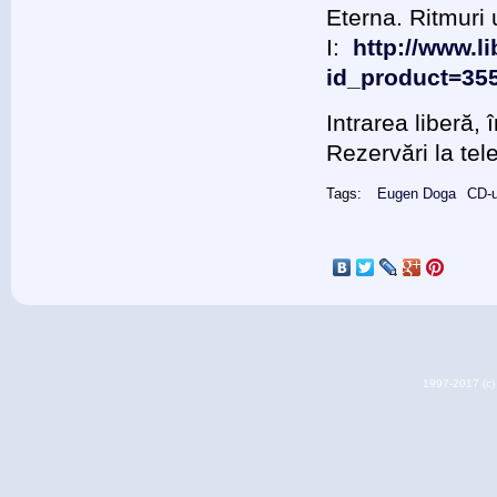
Eterna. Ritmuri 
I:
http://www.l
id_product=35
Intrarea liberă, î
Rezervări la te
Tags:
Eugen Doga
CD-u
1997-2017 (c) 