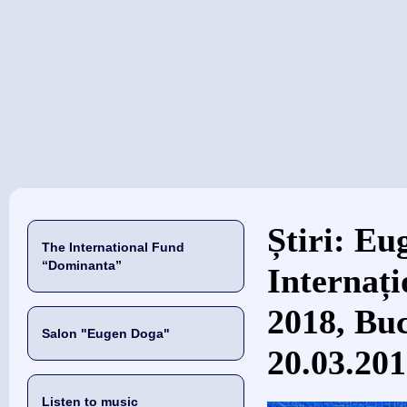
当前位置
Știri: Eu
The International Fund
“Dominanta”
Internați
2018, Buc
Salon "Eugen Doga"
20.03.20
Listen to music