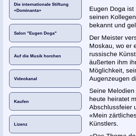
Die internationale Stiftung
Eugen Doga ist 
«Dominanta»
seinen Kollegen
bekannt und geli
Salon "Eugen Doga"
Der Meister ver
Moskau, wo er e
russische Künst
Auf die Musik horchen
äußerten ihm ih
Möglichkeit, se
Augenzeugen di
Videokanal
Seine Melodien 
heute heiratet 
Kaufen
Abschlussfeier 
«Mein zärtliche
Künstlers.
Lizenz
«Das Thema der 