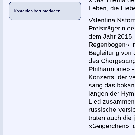
Leben, die Lieb
Kostenlos herunterladen
Valentina Nafor
Preisträgerin d
dem Jahr 2015, 
Regenbogen», n
Begleitung von
des Chorgesang
Philharmonie» -
Konzerts, der v
sang das bekann
langen der Hymn
Lied zusammen 
russische Versi
traten auch di
«Geigerchen», d