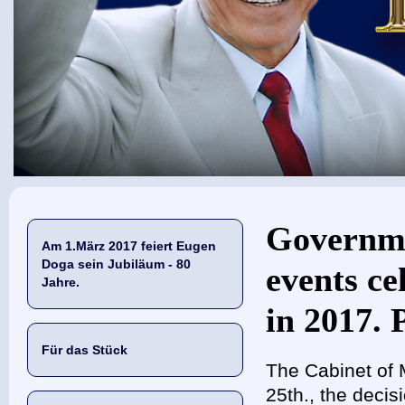
Sie sind hier
Governme
Am 1.März 2017 feiert Eugen
Doga sein Jubiläum - 80
events c
Jahre.
in 2017. 
Für das Stück
The Cabinet of 
25th., the decis