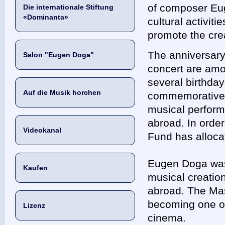
of composer Eu
Die internationale Stiftung
«Dominanta»
cultural activiti
promote the cre
The anniversary 
Salon "Eugen Doga"
concert are amo
several birthday
Auf die Musik horchen
commemorative c
musical perform
abroad. In orde
Videokanal
Fund has allocat
Eugen Doga was 
Kaufen
musical creatio
abroad. The Mas
becoming one of
Lizenz
cinema.