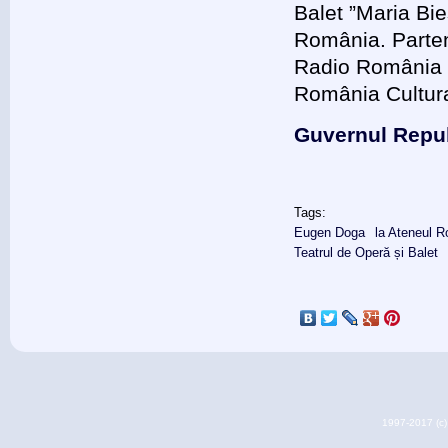
Balet ”Maria Bie
România. Parten
Radio România M
România Cultur
Guvernul Republ
Tags:
Eugen Doga
la Ateneul 
Teatrul de Operă și Balet
1997-2017 (c) 