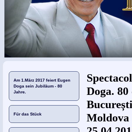
Sie sind hier
Spectaco
Am 1.März 2017 feiert Eugen
Doga sein Jubiläum - 80
Doga. 80 
Jahre.
București
Moldova 
Für das Stück
25.04.20