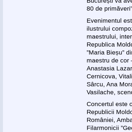
București va av
80 de primăveri”
Evenimentul este
ilustrului compoz
maestrului, inter
Republica Moldo
”Maria Bieșu” di
maestru de cor 
Anastasia Lazar
Cernicova, Vital
Sârcu, Ana Morar
Vasilache, sceno
Concertul este or
Republicii Moldov
României, Amba
Filarmonicii ”Ge