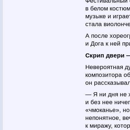
Фестивальный 
в белом костюм
музыке и играе
стала виолонче
А после хореог
и Дога к ней п
Скрип двери 
Невероятная д
композитора об
он рассказыва
— Я ни дня не 
и без нее ниче
«чмоканье», но
непонятное, ве
к миражу, кото