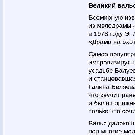
Великий валь
Всемирную изв
из мелодрамы 
в 1978 году Э.
«Драма на охо
Самое популяр
импровизируя 
усадьбе Валуе
и станцевавша
Галина Беляева
что звучит ран
и была поражен
только что соч
Вальс далеко ш
пор многие мо