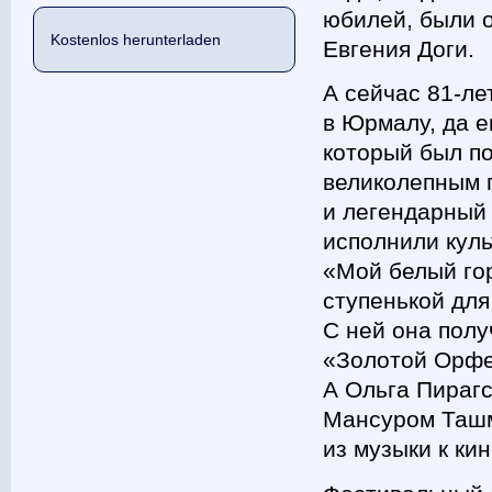
юбилей, были о
Kostenlos herunterladen
Евгения Доги.
А сейчас 81-ле
в Юрмалу, да е
который был п
великолепным 
и легендарный
исполнили кул
«Мой белый го
ступенькой дл
С ней она полу
«Золотой Орфе
А Ольга Пираг
Мансуром Ташм
из музыки к ки