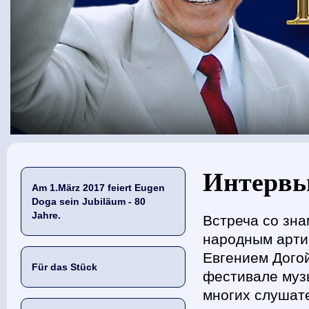
Sie sind hier
Интервью
Am 1.März 2017 feiert Eugen
Doga sein Jubiläum - 80
Jahre.
Встреча со зн
народным арти
Евгением Дого
Für das Stück
фестивале музы
многих слушат