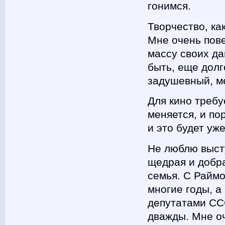
гонимся.
Творчество, ка
Мне очень пове
массу своих да
быть, еще долг
задушевный, м
Для кино требу
меняется, и по
и это будет уж
Не люблю высту
щедрая и добр
семья. С Райм
многие годы, а
депутатами СС
дважды. Мне оч