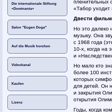
пленительных 
Die internationale Stiftung
«Табор уходит 
«Dominanta»
Двести филь
Salon "Eugen Doga"
Но это далеко 
музыку. Она зв
с 1968 года (э
Auf die Musik horchen
10-х, когда на
и «Наследстве
Videokanal
Но мало кто зн
более 100 инс
которых симфон
Kaufen
для детей. Он 
и закрытия Оли
открытия Олим
Lizenz
Годы, когда ко