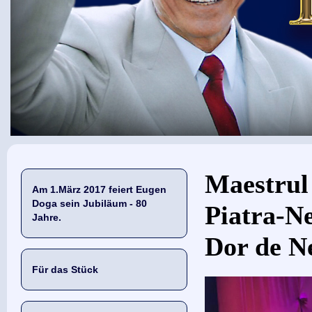
Sie sind hier
Maestrul
Am 1.März 2017 feiert Eugen
Doga sein Jubiläum - 80
Piatra-Ne
Jahre.
Dor de N
Für das Stück