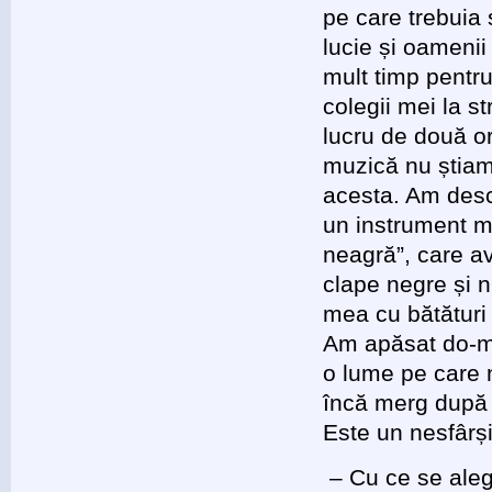
pe care trebuia 
lucie și oamenii
mult timp pentr
colegii mei la s
lucru de două or
muzică nu știam
acesta. Am desc
un instrument m
neagră”, care av
clape negre și 
mea cu bătături 
Am apăsat do-mi-
o lume pe care n
încă merg după a
Este un nesfârșit
– Cu ce se aleg