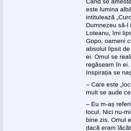
Când se amestec
este lumina alb
intitulează „Cur
Dumnezeu să-l ie
Loteanu, îmi lip
Gopo, oameni c
absolut lipsit d
ei. Omul se rea
regăseam în ei. 
Inspirația se naș
– Care este „loc
mult se aude ce
– Eu m-aș referi
locul. Nici nu-m
bine zis. Omul e
dacă eram lăcăt