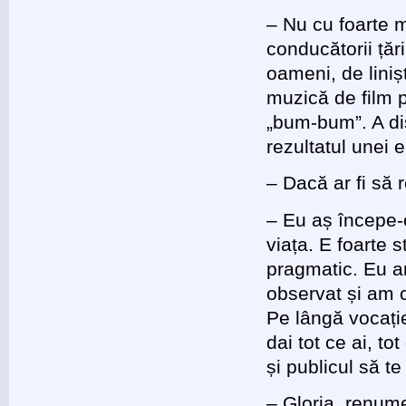
– Nu cu foarte m
conducătorii țăr
oameni, de liniș
muzică de film 
„bum-bum”. A dis
rezultatul unei e
– Dacă ar fi să r
– Eu aș începe-
viața. E foarte
pragmatic. Eu am
observat și am c
Pe lângă vocație 
dai tot ce ai, to
și publicul să t
– Gloria, renum