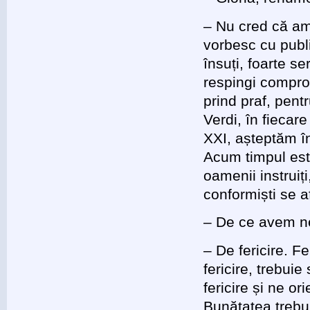
– Nu cred că am 
vorbesc cu publi
însuți, foarte se
respingi comprom
prind praf, pent
Verdi, în fiecar
XXI, așteptăm î
Acum timpul est
oamenii instruiți
conformiști se a
– De ce avem nev
– De fericire. Fe
fericire, trebui
fericire și ne o
Bunătatea trebu