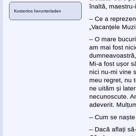
înaltă, maestru-
Kostenlos herunterladen
– Ce a reprezen
„Vacanțele Muzi
– O mare bucurie
am mai fost nic
dumneavoastră, t
Mi-a fost ușor s
nici nu-mi vine
meu regret, nu t
ne uităm și later
necunoscute. Am 
adeverit. Mulțu
– Cum se naște
– Dacă aflați s