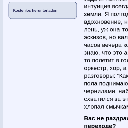
интуиция всегд
Kostenlos herunterladen
земли. Я полго
вдохновение, н
лень, уж она-т
эскизов, но ва
часов вечера к
знаю, что это 
то полетит в г
оркестр, хор, 
разговоры: "Ка
пола поднимаю
чернилами, наб
схватился за э
хлопал смычка
Вас не раздра
переходе?