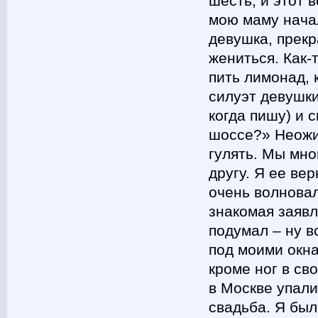
шесть, и этот 
мою маму начал
девушка, прекр
жениться. Как-
пить лимонад, 
силуэт девушки
когда пишу) и 
шоссе?» Неожи
гулять. Мы мно
другу. Я ее вер
очень волновал
знакомая заяв
подумал – ну в
под моими окна
кроме ног в св
в Москве упали
свадьба. Я был