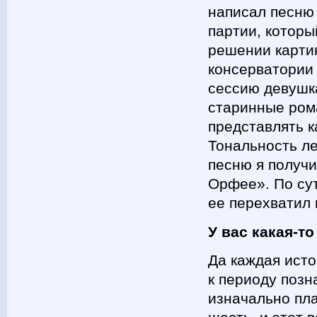
написал песню
партии, которы
решении картин
консерватории 
сессию девушк
старинные ром
представлять к
Тональность ле
песню я получ
Орфее». По сут
ее перехватил 
У вас какая-т
Да каждая исто
к периоду позн
изначально пл