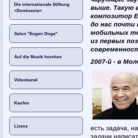
Die internationale Stiftung
выше. Такую
«Dominanta»
композитор Е
до нас почти 
мобильных те
Salon "Eugen Doga"
из первых по
современност
Auf die Musik horchen
2007-й - в Мо
Videokanal
Kaufen
Lizenz
есть задача, н
задачи написат