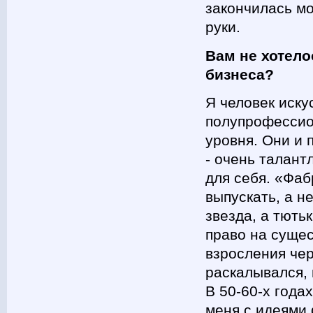
закончилась мо
руки.
Вам не хотело
бизнеса?
Я человек иску
полупрофессион
уровня. Они и 
- очень талант
для себя. «Фаб
выпускать, а не
звезда, а тють
право на сущес
взросления чер
раскалывался,
В 50-60-х года
меня с идеями 