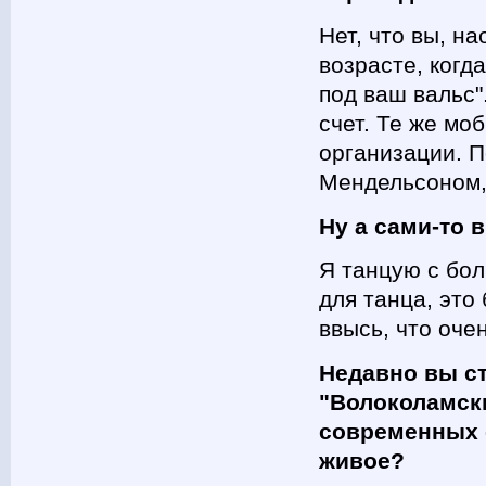
Нет, что вы, н
возрасте, когд
под ваш вальс"
счет. Те же мо
организации. П
Мендельсоном,
Ну а сами-то 
Я танцую с бо
для танца, это
ввысь, что оче
Недавно вы с
"Волоколамски
современных 
живое?