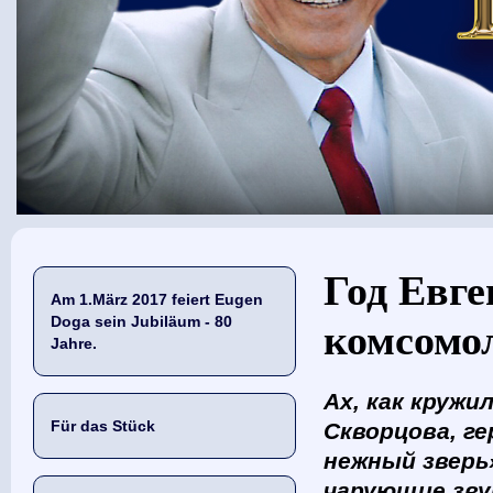
Sie sind hier
Год Евг
Am 1.März 2017 feiert Eugen
Doga sein Jubiläum - 80
комсомол
Jahre.
Ах, как кружи
Für das Stück
Скворцова, г
нежный зверь
чарующие зву