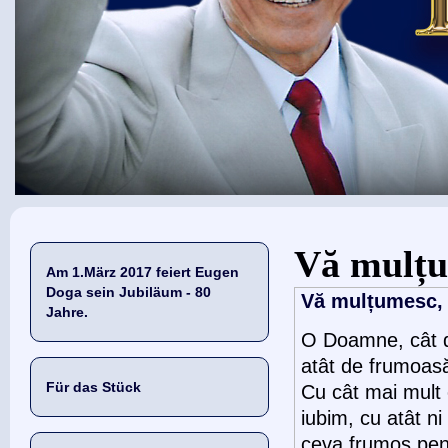
Sie sind hier
Vă mulț
Am 1.März 2017 feiert Eugen
Doga sein Jubiläum - 80
Vă mulțumesc, d
Jahre.
O Doamne, cât d
atât de frumoasă
Für das Stück
Cu cât mai mult
iubim, cu atât ni
ceva frumos pen