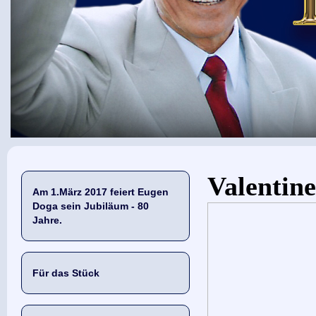
Sie sind hier
Valentine
Am 1.März 2017 feiert Eugen
Doga sein Jubiläum - 80
Jahre.
Für das Stück