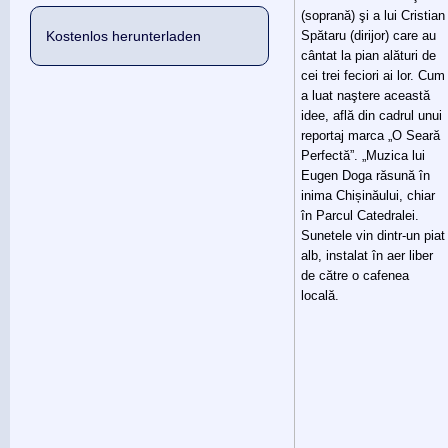
(soprană) şi a lui Cristian
Kostenlos herunterladen
Spătaru (dirijor) care au
cântat la pian alături de
cei trei feciori ai lor. Cum
a luat naştere această
idee, află din cadrul unui
reportaj marca „O Seară
Perfectă”. „Muzica lui
Eugen Doga răsună în
inima Chișinăului, chiar
în Parcul Catedralei.
Sunetele vin dintr-un piat
alb, instalat în aer liber
de către o cafenea
locală.