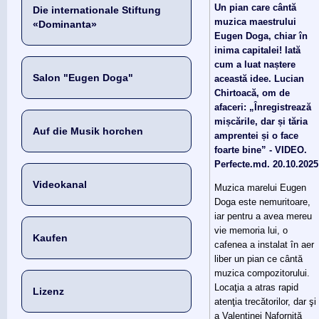
Un pian care cântă
Die internationale Stiftung
muzica maestrului
«Dominanta»
Eugen Doga, chiar în
inima capitalei! Iată
cum a luat naștere
Salon "Eugen Doga"
această idee. Lucian
Chirtoacă, om de
afaceri: „Înregistrează
mișcările, dar și tăria
Auf die Musik horchen
amprentei și o face
foarte bine” - VIDEO.
Perfecte.md. 20.10.2025
Videokanal
Muzica marelui Eugen
Doga este nemuritoare,
iar pentru a avea mereu
vie memoria lui, o
Kaufen
cafenea a instalat în aer
liber un pian ce cântă
muzica compozitorului.
Locaţia a atras rapid
Lizenz
atenţia trecătorilor, dar şi
a Valentinei Naforniţă