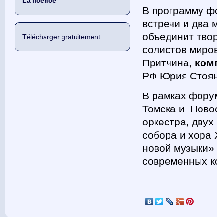
La licence
В программу фо
встречи и два 
объединит тво
Télécharger gratuitement
солистов миро
Притчина,
ком
РФ Юрия Стоян
В рамках фору
Томска и Ново
оркестра, двух
собора и хора
новой музыки»
современных к