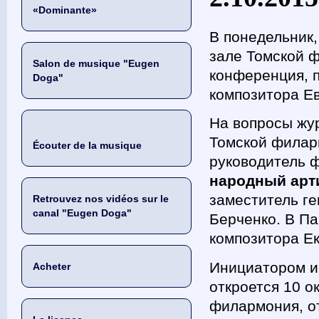
«Dominante»
В понедельник,
зале Томской ф
Salon de musique "Eugen
конференция, 
Doga"
композитора Ев
На вопросы жур
Томской филар
Écouter de la musique
руководитель 
народный арт
заместитель г
Retrouvez nos vidéos sur le
canal "Eugen Doga"
Берченко. В Па
композитора Е
Инициатором и
Acheter
откроется 10 о
филармония, о