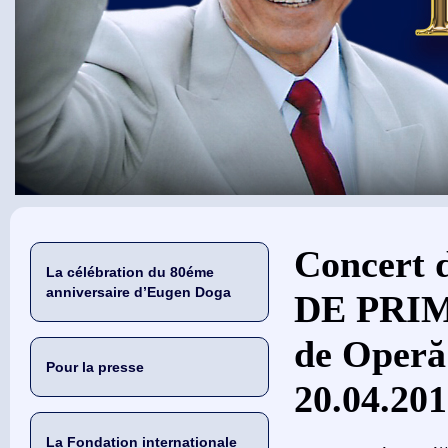
Vous êtes ici
Concert 
La célébration du 80éme
anniversaire d’Eugen Doga
DE PRIMĂ
de Operă 
Pour la presse
20.04.20
La Fondation internationale