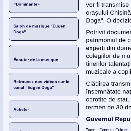
vor fi transmise
«Dominante»
orașului Chișin
Doga”. O decizie
Salon de musique "Eugen
Potrivit documen
Doga"
patrimoniul de c
experți din domen
colegiilor de m
Écouter de la musique
tinerilor talenta
muzicale a copi
Retrouvez nos vidéos sur le
Clădirea transm
canal "Eugen Doga"
însemnătate naţ
ocrotite de stat.
termen de 30 de 
Acheter
Guvernul Repub
Tags:
Centrului Cultural