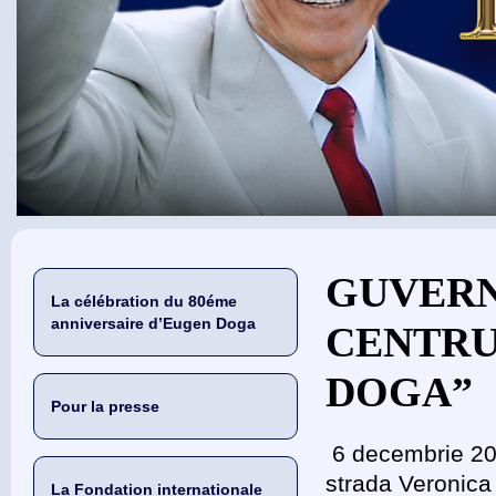
Vous êtes ici
GUVERN
La célébration du 80éme
anniversaire d’Eugen Doga
CENTRU
DOGA”
Pour la presse
6 decembrie 202
strada Veronica 
La Fondation internationale