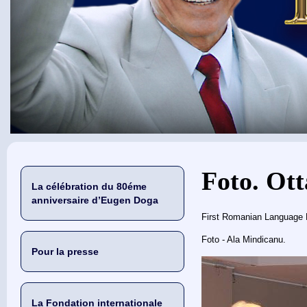
Vous êtes ici
Foto. Ott
La célébration du 80éme
anniversaire d’Eugen Doga
First Romanian Language 
Foto - Ala Mindicanu.
Pour la presse
La Fondation internationale