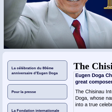
Vous êtes ici
The Chisi
La célébration du 80éme
anniversaire d’Eugen Doga
Eugen Doga Chis
great composer
The Chisinau Int
Pour la presse
Doga, whose name
into a true cele
La Fondation internationale