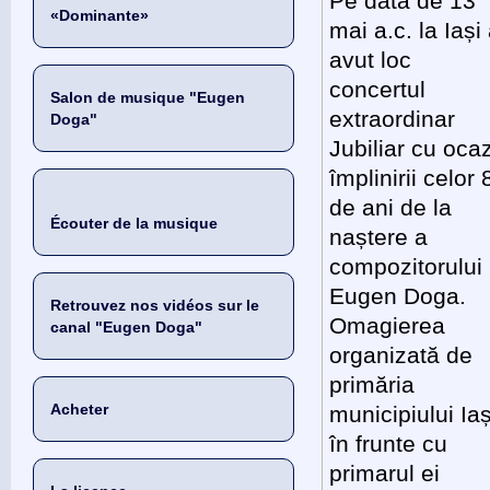
Pe data de 13
«Dominante»
mai a.c. la Iași
avut loc
concertul
Salon de musique "Eugen
extraordinar
Doga"
Jubiliar cu oca
împlinirii celor 
de ani de la
Écouter de la musique
naștere a
compozitorului
Eugen Doga.
Retrouvez nos vidéos sur le
Omagierea
canal "Eugen Doga"
organizată de
primăria
Acheter
municipiului Iaș
în frunte cu
primarul ei