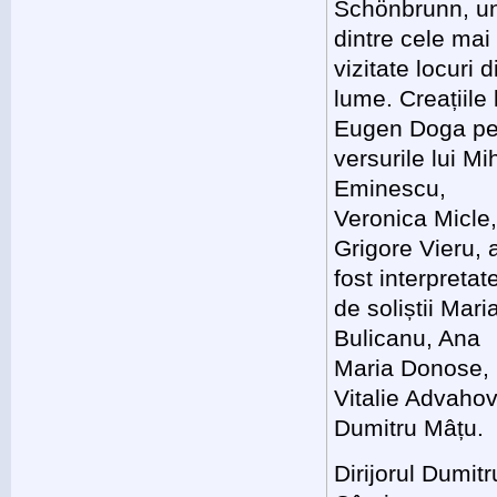
Schönbrunn, u
dintre cele mai
vizitate locuri d
lume. Creațiile 
Eugen Doga p
versurile lui Mi
Eminescu,
Veronica Micle
Grigore Vieru, 
fost interpretat
de soliștii Mari
Bulicanu, Ana
Maria Donose,
Vitalie Advahov
Dumitru Mâțu.
Dirijorul Dumitr