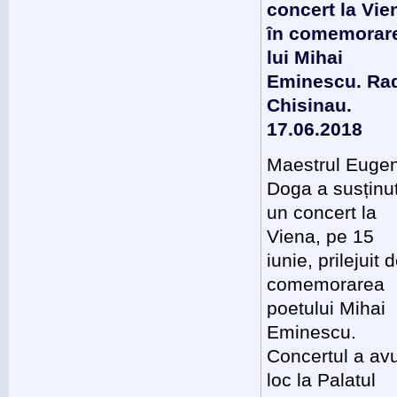
concert la Vie
în comemorar
lui Mihai
Eminescu. Ra
Chisinau.
17.06.2018
Maestrul Euge
Doga a susținu
un concert la
Viena, pe 15
iunie, prilejuit 
comemorarea
poetului Mihai
Eminescu.
Concertul a av
loc la Palatul