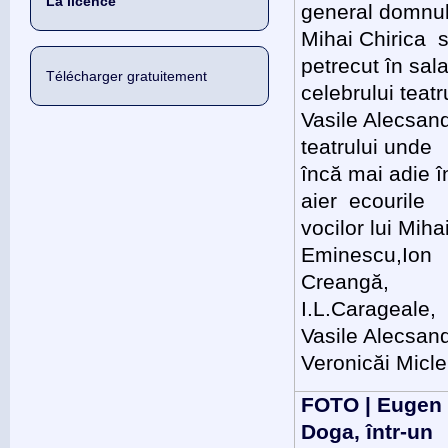
La licence
general domnu
Mihai Chirica 
petrecut în sal
Télécharger gratuitement
celebrului teatr
Vasile Alecsand
teatrului unde
încă mai adie î
aier ecourile
vocilor lui Miha
Eminescu,Ion
Creangă,
I.L.Carageale,
Vasile Alecsand
Veronicăi Micle.
FOTO | Eugen
Doga, într-un