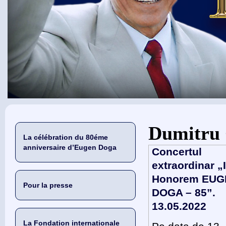
Vous êtes ici
Dumitru
La célébration du 80éme
anniversaire d’Eugen Doga
Concertul
extraordinar „
Honorem EUG
Pour la presse
DOGA – 85”.
13.05.2022
La Fondation internationale