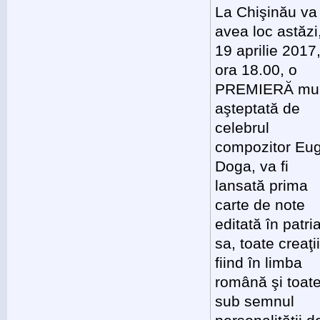
La Chişinău va
avea loc astăzi
19 aprilie 2017
ora 18.00, o
PREMIERĂ mul
aşteptată de
celebrul
compozitor Eu
Doga, va fi
lansată prima
carte de note
editată în patri
sa, toate creaţii
fiind în limba
română şi toat
sub semnul