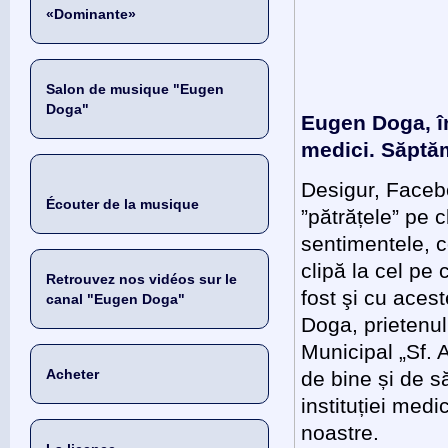
«Dominante»
Salon de musique "Eugen
Doga"
Eugen Doga, în
medici. Săptă
Desigur, Facebo
Écouter de la musique
”pătrățele” pe cl
sentimentele, c
clipă la cel pe 
Retrouvez nos vidéos sur le
fost şi cu aces
canal "Eugen Doga"
Doga, prietenul 
Municipal „Sf. 
Acheter
de bine și de s
instituției med
noastre.