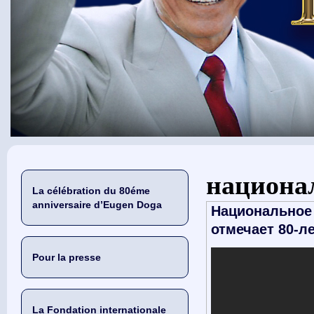
Vous êtes ici
национа
La célébration du 80éme
anniversaire d’Eugen Doga
Национальное 
отмечает 80-ле
Pour la presse
La Fondation internationale