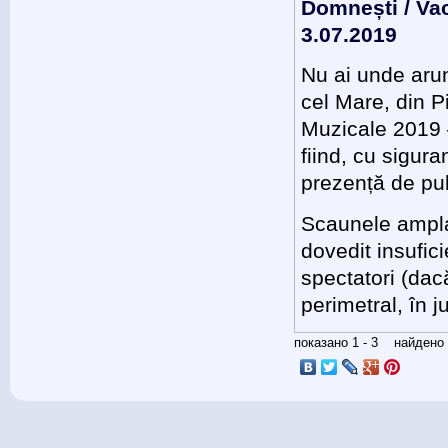
Domnești / Vac
3.07.2019
Nu ai unde arun
cel Mare, din P
Muzicale 2019 
fiind, cu sigur
prezență de pub
Scaunele ampla
dovedit insufic
spectatori (dacă
perimetral, în 
показано 1 - 3 найден