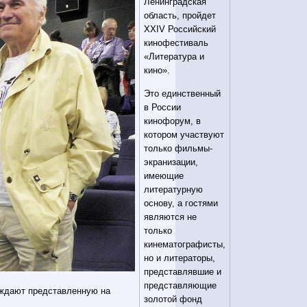
Ленинградская
область, пройдет
ХХIV Российский
кинофестиваль
«Литература и
кино».
Это единственный
в России
кинофорум, в
котором участвуют
только фильмы-
экранизации,
имеющие
литературную
основу, а гостями
являются не
только
кинематографисты,
но и литераторы,
представлявшие и
представляющие
уждают представленную на
золотой фонд