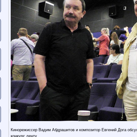
Кинорежиссер Вадим Абдрашитов и композитор Евгений Дога обс
конкурс ленту