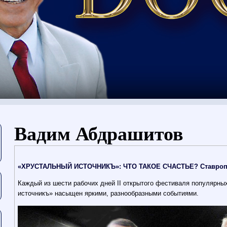
Vous êtes ici
Вадим Абдрашитов
«ХРУСТАЛЬНЫЙ ИСТОЧНИКЪ»: ЧТО ТАКОЕ СЧАСТЬЕ? Ставропол
Каждый из шести рабочих дней II открытого фестиваля популярн
источникъ» насыщен яркими, разнообразными событиями.