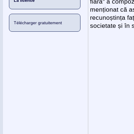
La licence
fiară” a compoz
menționat că as
recunoștința faț
Télécharger gratuitement
societate și în 