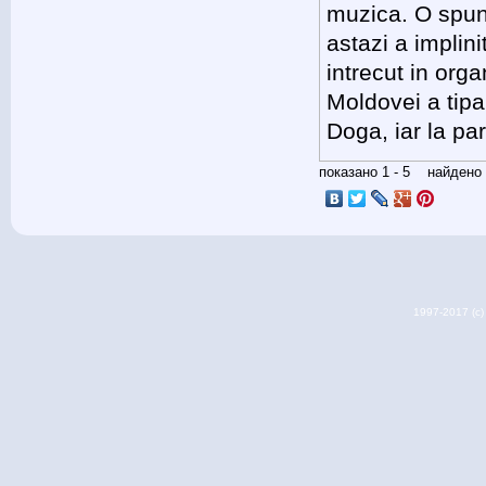
muzica. O spu
astazi a implin
intrecut in org
Moldovei a tipa
Doga, iar la pa
показано 1 - 5 найден
1997-2017 (c) 