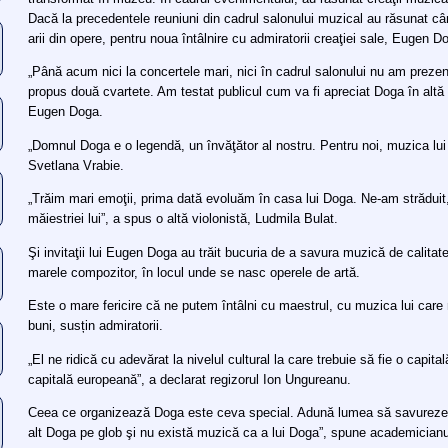
Dacă la precedentele reuniuni din cadrul salonului muzical au răsunat c
arii din opere, pentru noua întâlnire cu admiratorii creaţiei sale, Eugen 
„Până acum nici la concertele mari, nici în cadrul salonului nu am prez
propus două cvartete. Am testat publicul cum va fi apreciat Doga în altă 
Eugen Doga.
„Domnul Doga e o legendă, un învăţător al nostru. Pentru noi, muzica lui
Svetlana Vrabie.
„Trăim mari emoţii, prima dată evoluăm în casa lui Doga. Ne-am străduit,
măiestriei lui”, a spus o altă violonistă, Ludmila Bulat.
Şi invitaţii lui Eugen Doga au trăit bucuria de a savura muzică de calitat
marele compozitor, în locul unde se nasc operele de artă.
Este o mare fericire că ne putem întâlni cu maestrul, cu muzica lui care 
buni, susțin admiratorii.
„El ne ridică cu adevărat la nivelul cultural la care trebuie să fie o capita
capitală europeană”, a declarat regizorul Ion Ungureanu.
Ceea ce organizează Doga este ceva special. Adună lumea să savureze m
alt Doga pe glob şi nu există muzică ca a lui Doga”, spune academicia