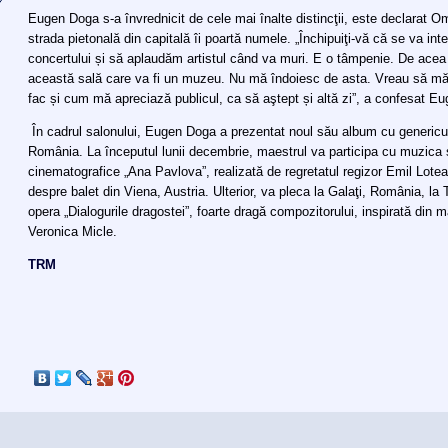
Eugen Doga s-a învrednicit de cele mai înalte distincţii, este declarat Om
strada pietonală din capitală îi poartă numele. „Închipuiţi-vă că se va int
concertului și să aplaudăm artistul când va muri. E o tâmpenie. De ace
această sală care va fi un muzeu. Nu mă îndoiesc de asta. Vreau să mă 
fac și cum mă apreciază publicul, ca să aştept și altă zi”, a confesat E
În cadrul salonului, Eugen Doga a prezentat noul său album cu genericul „
România. La începutul lunii decembrie, maestrul va participa cu muzica s
cinematografice „Ana Pavlova”, realizată de regretatul regizor Emil Lotean
despre balet din Viena, Austria. Ulterior, va pleca la Galaţi, România, l
opera „Dialogurile dragostei”, foarte dragă compozitorului, inspirată din 
Veronica Micle.
TRM