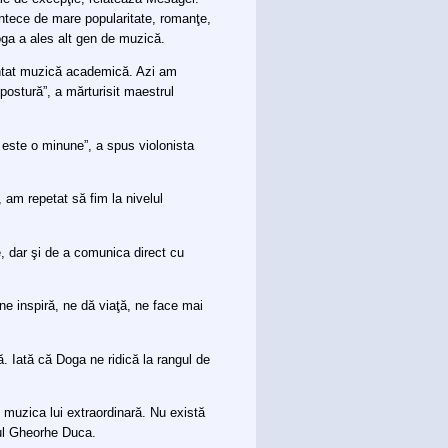
ântece de mare popularitate, romanţe,
Doga a ales alt gen de muzică.
entat muzică academică. Azi am
postură”, a mărturisit maestrul
 este o minune”, a spus violonista
 am repetat să fim la nivelul
e, dar şi de a comunica direct cu
ne inspiră, ne dă viaţă, ne face mai
lă. Iată că Doga ne ridică la rangul de
uzica lui extraordinară. Nu există
nul Gheorhe Duca.