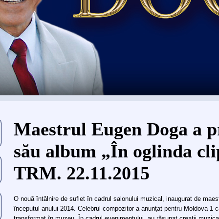
Eşti aici
Maestrul Eugen Doga a p
său album „În oglinda cli
TRM. 22.11.2015
O nouă întâlnire de suflet în cadrul salonului muzical, inaugurat de maes
începutul anului 2014. Celebrul compozitor a anunţat pentru Moldova 1 că 
transformat în muzeu. În cadrul evenimentului, au răsunat creaţii muzic