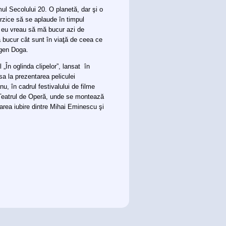
ul Secolului 20. O planetă, dar şi o
erzice să se aplaude în timpul
a eu vreau să mă bucur azi de
bucur cât sunt în viaţă de ceea ce
ugen Doga.
În oglinda clipelor”, lansat în
a la prezentarea peliculei
u, în cadrul festivalului de filme
a Teatrul de Operă, unde se montează
marea iubire dintre Mihai Eminescu şi