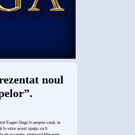
rezentat noul
pelor”.
trul Eugen Doga în propria casă, la
în viitor acest spaţiu va fi
ale de excepţie, relatează Mesager.