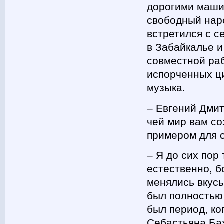
дорогими маши
свободный наро
встретился с 
в Забайкалье и
совместной ра
испорченных ц
музыка.
– Евгений Дмит
чей мир вам со
примером для 
– Я до сих пор 
естественно, б
менялись вкусы
был полностью
был период, ко
Себастьяна Ба