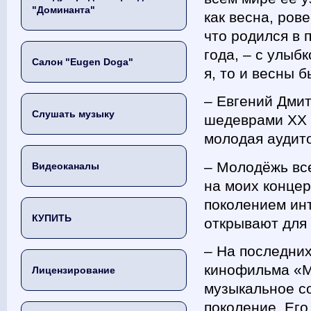
"Доминанта"
как весна, ров
что родился в 
года, – с улыб
Салон "Eugen Doga"
я, то и весны 
– Евгений Дми
Слушать музыку
шедеврами ХХ в
молодая аудит
– Молодёжь все
Видеоканалы
на моих концер
поколением ин
КУПИТЬ
открывают для 
– На последних
кинофильма «М
Лицензирование
музыкальное с
поколение. Его