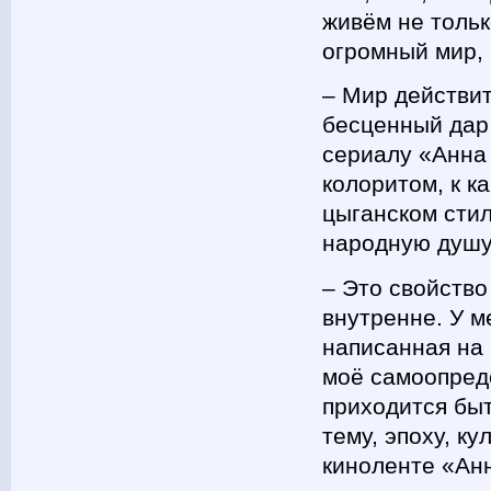
живём не тольк
огромный мир, 
– Мир действит
бесценный дар 
сериалу «Анна
колоритом, к к
цыганском стил
народную душ
– Это свойство
внутренне. У м
написанная на 
моё самоопред
приходится быт
тему, эпоху, к
киноленте «Ан