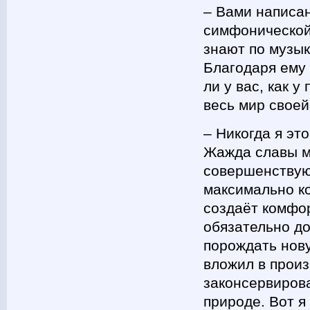
– Вами написа
симфонической 
знают по музык
Благодаря ему
ли у вас, как 
весь мир свое
– Никогда я эт
Жажда славы ме
совершенствую 
максимально к
создаёт комфор
обязательно д
порождать нову
вложил в произ
законсервирова
природе. Вот я