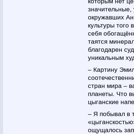
которым нет це
значительные,
окружавших Анн
культуры того 
себя обогащённ
таятся минерал
благодарен суд
уникальным ху
– Картину Эмил
соотечественни
стран мира – в
планеты. Что в
цыганские нап
– Я побывал в 
«цыганскостью»
ощущалось запа