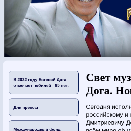
Вы здесь
Свет муз
В 2022 году Евгений Дога
отмечает юбилей - 85 лет.
Дога. Но
Сегодня исполн
Для прессы
российскому и
Дмитриевичу До
Международный фонд
всём мире её у