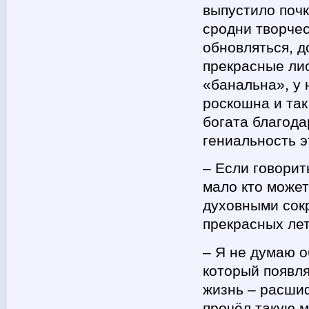
выпустило почк
сродни творчес
обновляться, д
прекрасные лис
«банальна», у 
роскошна и так
богата благода
гениальность э
– Если говорит
мало кто може
духовными сокр
прекрасных лет
– Я не думаю о
который появля
жизнь – расшиф
прочёл такую м