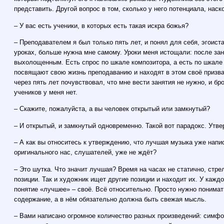
представить. Другой вопрос в том, сколько у него потенциала, наск
– У вас есть ученики, в которых есть такая искра божья?
– Преподавателем я был только пять лет, и понял для себя, эгоиста
уроках, больше нужна мне самому. Уроки меня истощали: после за
выхолощенным. Есть спрос по шкале композитора, а есть по шкале 
посвящают свою жизнь преподаванию и находят в этом своё призван
через пять лет почувствовал, что мне вести занятия не нужно, и б
учеников у меня нет.
– Скажите, пожалуйста, а вы человек открытый или замкнутый?
– И открытый, и замкнутый одновременно. Такой вот парадокс. Утве
– А как вы относитесь к утверждению, что лучшая музыка уже напи
оригинального нас, слушателей, уже не ждёт?
– Это шутка. Что значит лучшая? Время на часах не статично, стре
позиции. Так и художник ищет другие позиции и находит их. У кажд
понятие «лучшее» – своё. Всё относительно. Просто нужно понима
содержание, а в нём обязательно должна быть свежая мысль.
– Вами написано огромное количество разных произведений: симфо