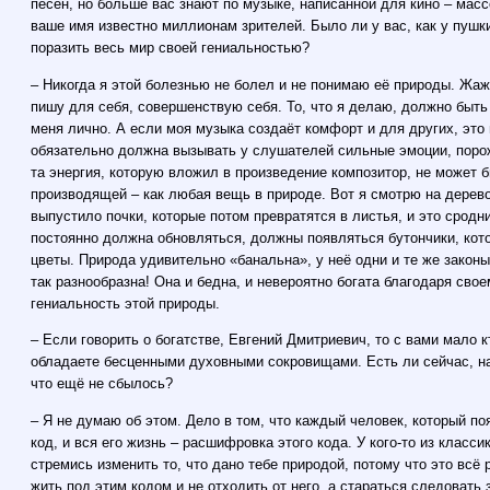
песен, но больше вас знают по музыке, написанной для кино – мас
ваше имя известно миллионам зрителей. Было ли у вас, как у пушк
поразить весь мир своей гениальностью?
– Никогда я этой болезнью не болел и не понимаю её природы. Жа
пишу для себя, совершенствую себя. То, что я делаю, должно бы
меня лично. А если моя музыка создаёт комфорт и для других, это 
обязательно должна вызывать у слушателей сильные эмоции, поро
та энергия, которую вложил в произведение композитор, не может 
производящей – как любая вещь в природе. Вот я смотрю на дерево
выпустило почки, которые потом превратятся в листья, и это сродн
постоянно должна обновляться, должны появляться бутончики, кот
цветы. Природа удивительно «банальна», у неё одни и те же законы
так разнообразна! Она и бедна, и невероятно богата благодаря свое
гениальность этой природы.
– Если говорить о богатстве, Евгений Дмитриевич, то с вами мало 
обладаете бесценными духовными сокровищами. Есть ли сейчас, на 
что ещё не сбылось?
– Я не думаю об этом. Дело в том, что каждый человек, который по
код, и вся его жизнь – расшифровка этого кода. У кого-то из класс
стремись изменить то, что дано тебе природой, потому что это всё
жить под этим кодом и не отходить от него, а стараться следовать 