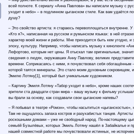
всей полноте. К сериалу «Анна Павлова» вы написали музыку с рус
уходит в небо» – в подлинном цыганском стиле. Как вам удаётся п
душу?
– Это свойство артиста: я стараюсь перевоплощаться внутренне. У
«Кто я?», написанная на русском и румынском языках: в ней отраз
характер моей жизни и работы. Мне приходится быть кем угодно, и 
эпоху, культуру. Например, чтобы написать музыку к киноленте «А
Лефортово, которым нет цены. Я отыскал там оригинальные, значи
сведения о людях, окружавших Анну Павлову, великих представите
времени. Соприкасаясь с ними, я почувствовал себя обогащённым –
которой таятся минералы. Это стало моим духовным сокровищем, и
Эмилю Лотяну[1], который был уникальным художником.
– Картину Эмиля Лотяну «Табор уходит в небо», кроме наших сооте
зрители ста двадцати стран мира – вашу музыку к фильму услышал
вы брали за основу, как создавали свои цыганские напевы?
– Я побывал в театре «Ромэн», чтобы насытиться «цыганскостью», 
Там не ощущалось запаха костров и разухабистых танцев. Артисты
роскошными домами – уже не свободный народ. По-настоящему цыга
семьёй Бузылёвых, которых Эмиль Лотяну нашёл в Забайкалье и пр
нашей совместной работе мы почувствовали истинных, не испорчен