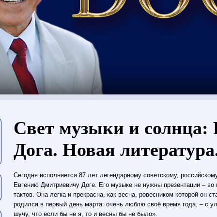
Usted está aquí
Свет музыки и солнца:
Дога. Новая литература.
Сегодня исполняется 87 лет легендарному советскому, российском
Евгению Дмитриевичу Доге. Его музыке не нужны презентации – во 
тактов. Она легка и прекрасна, как весна, ровесником которой он с
родился в первый день марта: очень люблю своё время года, – с ул
шучу, что если бы не я, то и весны бы не было».