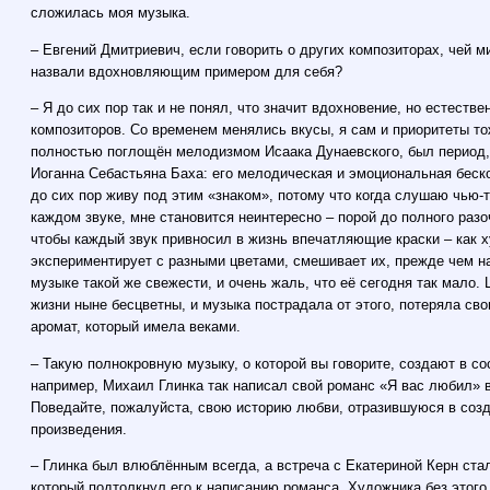
сложилась моя музыка.
– Евгений Дмитриевич, если говорить о других композиторах, чей м
назвали вдохновляющим примером для себя?
– Я до сих пор так и не понял, что значит вдохновение, но естестве
композиторов. Со временем менялись вкусы, я сам и приоритеты то
полностью поглощён мелодизмом Исаака Дунаевского, был период, 
Иоганна Себастьяна Баха: его мелодическая и эмоциональная беск
до сих пор живу под этим «знаком», потому что когда слушаю чью-
каждом звуке, мне становится неинтересно – порой до полного разо
чтобы каждый звук привносил в жизнь впечатляющие краски – как 
экспериментирует с разными цветами, смешивает их, прежде чем на
музыке такой же свежести, и очень жаль, что её сегодня так мало.
жизни ныне бесцветны, и музыка пострадала от этого, потеряла св
аромат, который имела веками.
– Такую полнокровную музыку, о которой вы говорите, создают в со
например, Михаил Глинка так написал свой романс «Я вас любил» в
Поведайте, пожалуйста, свою историю любви, отразившуюся в созд
произведения.
– Глинка был влюблённым всегда, а встреча с Екатериной Керн ст
который подтолкнул его к написанию романса. Художника без этог