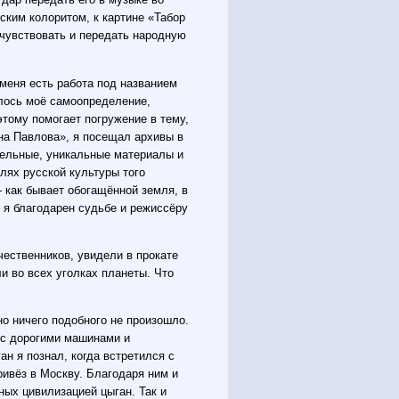
ским колоритом, к картине «Табор
очувствовать и передать народную
 меня есть работа под названием
илось моё самоопределение,
этому помогает погружение в тему,
нна Павлова», я посещал архивы в
тельные, уникальные материалы и
лях русской культуры того
 как бывает обогащённой земля, в
 я благодарен судьбе и режиссёру
чественников, увидели в прокате
и во всех уголках планеты. Что
но ничего подобного не произошло.
 с дорогими машинами и
н я познал, когда встретился с
ивёз в Москву. Благодаря ним и
ных цивилизацией цыган. Так и