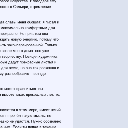
сового искусства. Благодаря ему
инского Сальери, стремление
жда славы меня обошла: я писал и
ть максимально комфортным для
прекрасно. Но при этом она
ждать новую энергию, потому что
быть законсервированной. Только
 возле моего дома: оно уже
и творчеству. Позиция художника
орые дадут прекрасные листья и
 для всего, но она так роскошна и
му разнообразию – вот где
кто может сравниться: вы
высоте таких прекрасных лет, то,
является в этом мире, имеет некий
иков я прочёл такую мысль: не
 равно не удастся. Нужно осознанно
за ним. Если ты попал в течение