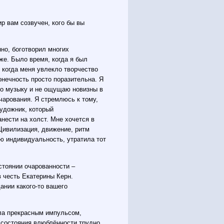
ир вам созвучен, кого бы вы
нно, боготворил многих
же. Было время, когда я был
когда меня увлекло творчество
онечность просто поразительна. Я
то музыку и не ощущаю новизны в
чарования. Я стремлюсь к тому,
художник, который
нести на холст. Мне хочется в
 Цивилизация, движение, ритм
ою индивидуальность, утратила тот
стоянии очарованности –
 честь Екатерины Керн.
ании какого-то вашего
ала прекрасным импульсом,
о состояния влюблённости трудно