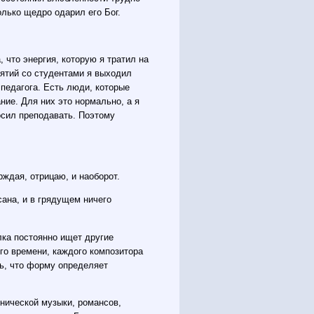
олько щедро одарил его Бог.
, что энергия, которую я тратил на
нятий со студентами я выходил
педагога. Есть люди, которые
ие. Для них это нормально, а я
росил преподавать. Поэтому
рждая, отрицаю, и наоборот.
сана, и в грядущем ничего
лка постоянно ищет другие
ого времени, каждого композитора
ть, что форму определяет
нической музыки, романсов,