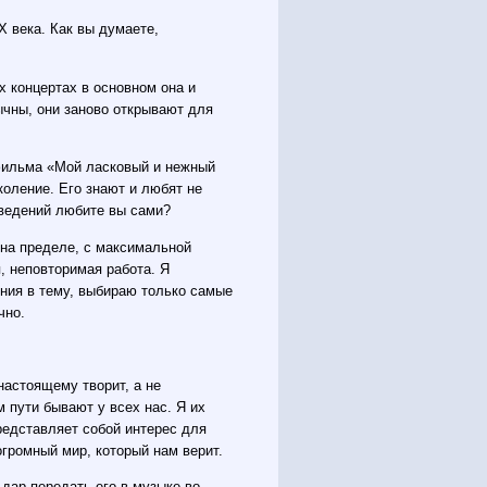
 века. Как вы думаете,
х концертах в основном она и
чны, они заново открывают для
офильма «Мой ласковый и нежный
коление. Его знают и любят не
изведений любите вы сами?
 на пределе, с максимальной
, неповторимая работа. Я
ения в тему, выбираю только самые
чно.
настоящему творит, а не
 пути бывают у всех нас. Я их
представляет собой интерес для
огромный мир, который нам верит.
 дар передать его в музыке во