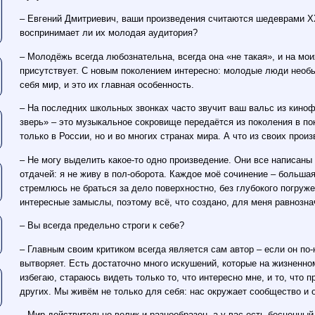
– Евгений Дмитриевич, ваши произведения считаются шедеврами ХХ
воспринимает ли их молодая аудитория?
– Молодёжь всегда любознательна, всегда она «не такая», и на мои
присутствует. С новым поколением интересно: молодые люди необы
себя мир, и это их главная особенность.
– На последних школьных звонках часто звучит ваш вальс из кин
зверь» – это музыкальное сокровище передаётся из поколения в по
только в России, но и во многих странах мира. А что из своих про
– Не могу выделить какое-то одно произведение. Они все написаны
отдачей: я не живу в пол-оборота. Каждое моё сочинение – большая
стремлюсь не браться за дело поверхностно, без глубокого погруж
интересные замыслы, поэтому всё, что создано, для меня равнозна
– Вы всегда предельно строги к себе?
– Главным своим критиком всегда является сам автор – если он по-
вытворяет. Есть достаточно много искушений, которые на жизненном
избегаю, стараюсь видеть только то, что интересно мне, и то, что 
других. Мы живём не только для себя: нас окружает сообщество и 
– Мир действительно велик и разнообразен, а у вас есть бесценный