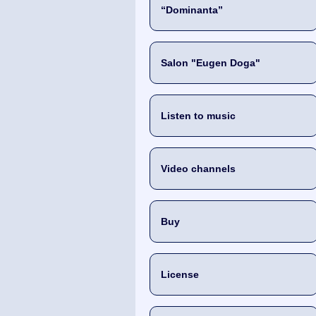
“Dominanta”
Salon "Eugen Doga"
Listen to music
Video channels
Buy
License