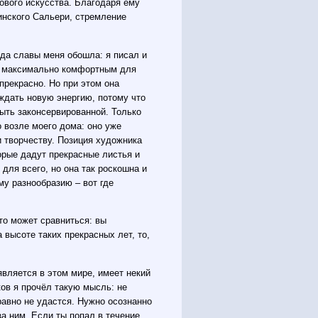
сового искусства. Благодаря ему
инского Сальери, стремление
жда славы меня обошла: я писал и
ть максимально комфортным для
прекрасно. Но при этом она
ждать новую энергию, потому что
быть законсервированной. Только
 возле моего дома: оно уже
и творчеству. Позиция художника
орые дадут прекрасные листья и
 для всего, но она так роскошна и
му разнообразию – вот где
кто может сравниться: вы
высоте таких прекрасных лет, то,
является в этом мире, имеет некий
иков я прочёл такую мысль: не
 равно не удастся. Нужно осознанно
за ним. Если ты попал в течение