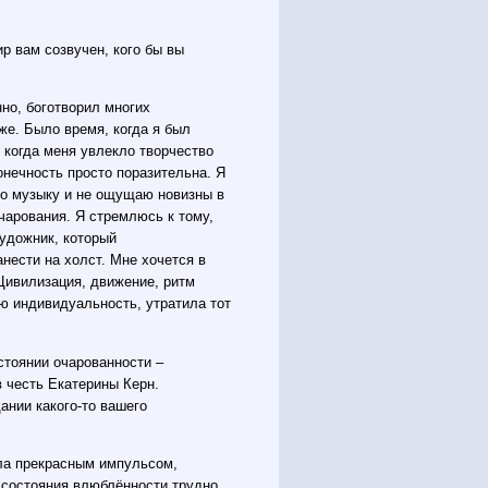
ир вам созвучен, кого бы вы
нно, боготворил многих
же. Было время, когда я был
когда меня увлекло творчество
онечность просто поразительна. Я
то музыку и не ощущаю новизны в
чарования. Я стремлюсь к тому,
художник, который
нести на холст. Мне хочется в
 Цивилизация, движение, ритм
ою индивидуальность, утратила тот
стоянии очарованности –
 честь Екатерины Керн.
ании какого-то вашего
ала прекрасным импульсом,
о состояния влюблённости трудно