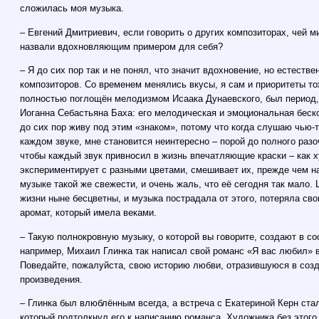
сложилась моя музыка.
– Евгений Дмитриевич, если говорить о других композиторах, чей м
назвали вдохновляющим примером для себя?
– Я до сих пор так и не понял, что значит вдохновение, но естестве
композиторов. Со временем менялись вкусы, я сам и приоритеты то
полностью поглощён мелодизмом Исаака Дунаевского, был период, 
Иоганна Себастьяна Баха: его мелодическая и эмоциональная беск
до сих пор живу под этим «знаком», потому что когда слушаю чью-
каждом звуке, мне становится неинтересно – порой до полного разо
чтобы каждый звук привносил в жизнь впечатляющие краски – как 
экспериментирует с разными цветами, смешивает их, прежде чем на
музыке такой же свежести, и очень жаль, что её сегодня так мало.
жизни ныне бесцветны, и музыка пострадала от этого, потеряла св
аромат, который имела веками.
– Такую полнокровную музыку, о которой вы говорите, создают в со
например, Михаил Глинка так написал свой романс «Я вас любил» в
Поведайте, пожалуйста, свою историю любви, отразившуюся в созд
произведения.
– Глинка был влюблённым всегда, а встреча с Екатериной Керн ст
который подтолкнул его к написанию романса. Художника без этог