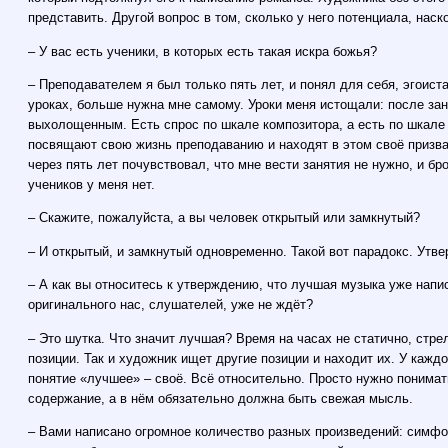
представить. Другой вопрос в том, сколько у него потенциала, наск
– У вас есть ученики, в которых есть такая искра божья?
– Преподавателем я был только пять лет, и понял для себя, эгоиста
уроках, больше нужна мне самому. Уроки меня истощали: после за
выхолощенным. Есть спрос по шкале композитора, а есть по шкале 
посвящают свою жизнь преподаванию и находят в этом своё призван
через пять лет почувствовал, что мне вести занятия не нужно, и б
учеников у меня нет.
– Скажите, пожалуйста, а вы человек открытый или замкнутый?
– И открытый, и замкнутый одновременно. Такой вот парадокс. Утве
– А как вы относитесь к утверждению, что лучшая музыка уже напи
оригинального нас, слушателей, уже не ждёт?
– Это шутка. Что значит лучшая? Время на часах не статично, стре
позиции. Так и художник ищет другие позиции и находит их. У кажд
понятие «лучшее» – своё. Всё относительно. Просто нужно понима
содержание, а в нём обязательно должна быть свежая мысль.
– Вами написано огромное количество разных произведений: симфо