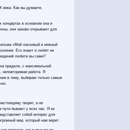
 века. Как вы думаете,
х концертах в основном она и
чны, они заново открывают для
офильма «Мой ласковый и нежный
коление. Его знают и любят не
изведений любите вы сами?
 на пределе, с максимальной
, неповторимая работа. Я
ения в тему, выбираю только самые
чно.
настоящему творит, а не
 пути бывают у всех нас. Я их
представляет собой интерес для
огромный мир, который нам верит.
 дар передать его в музыке во