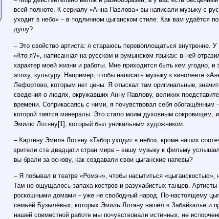
всей полноте. К сериалу «Анна Павлова» вы написали музыку с рус
уходит в небо» – в подлинном цыганском стиле. Как вам удаётся п
душу?
– Это свойство артиста: я стараюсь перевоплощаться внутренне. У
«Кто я?», написанная на русском и румынском языках: в ней отраз
характер моей жизни и работы. Мне приходится быть кем угодно, и 
эпоху, культуру. Например, чтобы написать музыку к киноленте «А
Лефортово, которым нет цены. Я отыскал там оригинальные, значи
сведения о людях, окружавших Анну Павлову, великих представите
времени. Соприкасаясь с ними, я почувствовал себя обогащённым –
которой таятся минералы. Это стало моим духовным сокровищем, и
Эмилю Лотяну[1], который был уникальным художником.
– Картину Эмиля Лотяну «Табор уходит в небо», кроме наших сооте
зрители ста двадцати стран мира – вашу музыку к фильму услышал
вы брали за основу, как создавали свои цыганские напевы?
– Я побывал в театре «Ромэн», чтобы насытиться «цыганскостью», 
Там не ощущалось запаха костров и разухабистых танцев. Артисты
роскошными домами – уже не свободный народ. По-настоящему цыга
семьёй Бузылёвых, которых Эмиль Лотяну нашёл в Забайкалье и пр
нашей совместной работе мы почувствовали истинных, не испорчен