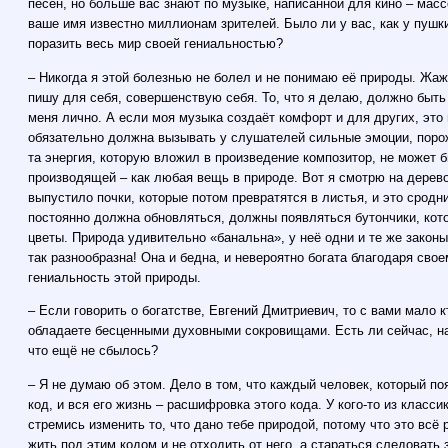
песен, но больше вас знают по музыке, написанной для кино – мас
ваше имя известно миллионам зрителей. Было ли у вас, как у пушк
поразить весь мир своей гениальностью?
– Никогда я этой болезнью не болел и не понимаю её природы. Жа
пишу для себя, совершенствую себя. То, что я делаю, должно бы
меня лично. А если моя музыка создаёт комфорт и для других, это 
обязательно должна вызывать у слушателей сильные эмоции, поро
та энергия, которую вложил в произведение композитор, не может 
производящей – как любая вещь в природе. Вот я смотрю на дерево
выпустило почки, которые потом превратятся в листья, и это сродн
постоянно должна обновляться, должны появляться бутончики, кот
цветы. Природа удивительно «банальна», у неё одни и те же законы
так разнообразна! Она и бедна, и невероятно богата благодаря свое
гениальность этой природы.
– Если говорить о богатстве, Евгений Дмитриевич, то с вами мало 
обладаете бесценными духовными сокровищами. Есть ли сейчас, на 
что ещё не сбылось?
– Я не думаю об этом. Дело в том, что каждый человек, который по
код, и вся его жизнь – расшифровка этого кода. У кого-то из класс
стремись изменить то, что дано тебе природой, потому что это всё
жить под этим кодом и не отходить от него, а стараться следовать 