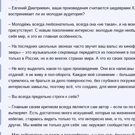
– Евгений Дмитриевич, ваши произведения считаются шедеврами ХХ
воспринимает ли их молодая аудитория?
– Молодёжь всегда любознательна, всегда она «не такая», и на мои
присутствует. С новым поколением интересно: молодые люди необы
себя мир, и это их главная особенность.
– На последних школьных звонках часто звучит ваш вальс из кин
зверь» – это музыкальное сокровище передаётся из поколения в по
только в России, но и во многих странах мира. А что из своих про
– Не могу выделить какое-то одно произведение. Они все написаны
отдачей: я не живу в пол-оборота. Каждое моё сочинение – большая
стремлюсь не браться за дело поверхностно, без глубокого погруж
интересные замыслы, поэтому всё, что создано, для меня равнозна
– Вы всегда предельно строги к себе?
– Главным своим критиком всегда является сам автор – если он по-
вытворяет. Есть достаточно много искушений, которые на жизненном
избегаю, стараюсь видеть только то, что интересно мне, и то, что 
других. Мы живём не только для себя: нас окружает сообщество и 
– Мир действительно велик и разнообразен, а у вас есть бесценный