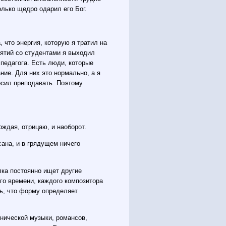
олько щедро одарил его Бог.
, что энергия, которую я тратил на
нятий со студентами я выходил
педагога. Есть люди, которые
ие. Для них это нормально, а я
росил преподавать. Поэтому
рждая, отрицаю, и наоборот.
сана, и в грядущем ничего
лка постоянно ищет другие
ого времени, каждого композитора
ть, что форму определяет
нической музыки, романсов,