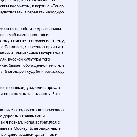
ским колоритом, к картине «Табор
очувствовать и передать народную
 меня есть работа под названием
илось моё самоопределение,
этому помогает погружение в тему,
нна Павлова», я посещал архивы в
тельные, уникальные материалы и
лях русской культуры того
 как бывает обогащённой земля, в
 я благодарен судьбе и режиссёру
чественников, увидели в прокате
и во всех уголках планеты. Что
но ничего подобного не произошло.
 с дорогими машинами и
н я познал, когда встретился с
ивёз в Москву. Благодаря ним и
ных цивилизацией цыган. Так и