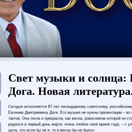
You are here
Свет музыки и солнца:
Дога. Новая литература.
Сегодня исполняется 87 лет легендарному советскому, российском
Евгению Дмитриевичу Доге. Его музыке не нужны презентации – во 
тактов. Она легка и прекрасна, как весна, ровесником которой он с
родился в первый день марта: очень люблю своё время года, – с ул
шучу, что если бы не я, то и весны бы не было».