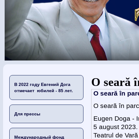
Вы здесь
O seară î
В 2022 году Евгений Дога
отмечает юбилей - 85 лет.
O seară în par
O seară în parc
Для прессы
Eugen Doga - In
5 august 2023.
Teatrul de Vară
Международный фонд