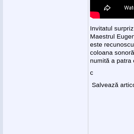
Invitatul surpri
Maestrul Eugen
este recunoscu
coloana sonoră 
numită a patra
c
Salvează artic