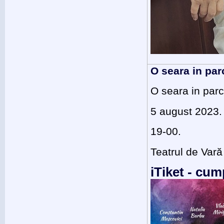
O seara in par
O seara in parc
5 august 2023.
19-00.
Teatrul de Vară
iTiket - cum