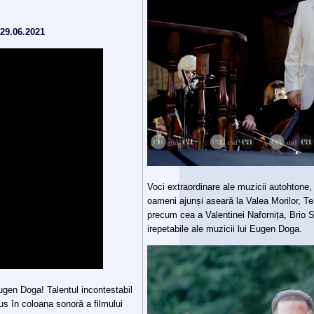
 29.06.2021
Voci extraordinare ale muzicii autohtone
oameni ajunși aseară la Valea Morilor, Te
precum cea a Valentinei Nafornița, Brio 
irepetabile ale muzicii lui Eugen Doga.
Eugen Doga! Talentul incontestabil
s în coloana sonoră a filmului