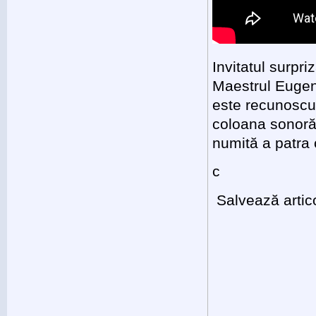
Invitatul surpri
Maestrul Eugen
este recunoscu
coloana sonoră 
numită a patra
c
Salvează artic