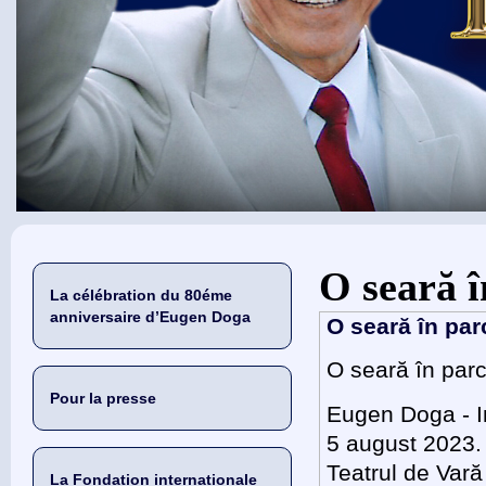
Vous êtes ici
O seară î
La célébration du 80éme
anniversaire d’Eugen Doga
O seară în par
O seară în parc
Pour la presse
Eugen Doga - In
5 august 2023.
Teatrul de Vară
La Fondation internationale