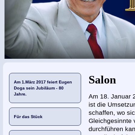
Sie sind hier
Salon
Am 1.März 2017 feiert Eugen
Doga sein Jubiläum - 80
Jahre.
Am 18. Januar 
ist die Umsetzu
schaffen, wo sic
Für das Stück
Gleichgesinnte
durchführen kann