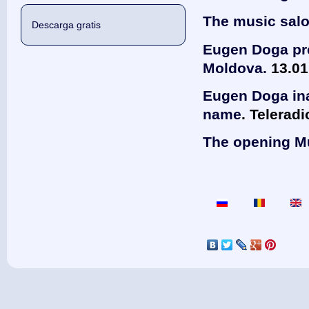
The music salon
Descarga gratis
Eugen Doga pre
Moldova.
13.01
Eugen Doga ina
name
. Telerad
The opening M