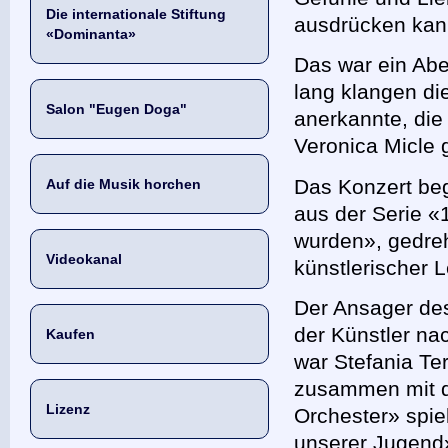
Die internationale Stiftung
ausdrücken kan
«Dominanta»
Das war ein Ab
lang klangen d
Salon "Eugen Doga"
anerkannte, di
Veronica Micle 
Das Konzert be
Auf die Musik horchen
aus der Serie 
wurden», gedreh
Videokanal
künstlerischer 
Der Ansager de
der Künstler na
Kaufen
war Stefania Ter
zusammen mit d
Lizenz
Orchester» spie
unserer Jugend