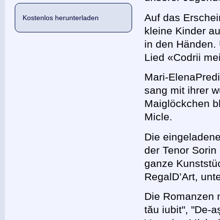
Auf das Ersche
Kostenlos herunterladen
kleine Kinder a
in den Händen. 
Lied «Codrii me
Mari-ElenaPredi
sang mit ihrer
Maiglöckchen b
Micle.
Die eingeladen
der Tenor Sorin
ganze Kunststüc
RegalD’Art, unt
Die Romanzen n
tău iubit", "De-