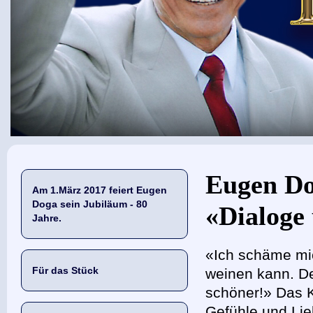
Sie sind hier
Eugen Do
Am 1.März 2017 feiert Eugen
Doga sein Jubiläum - 80
«Dialoge 
Jahre.
«Ich schäme mic
Für das Stück
weinen kann. De
schöner!» Das 
Gefühle und Lie