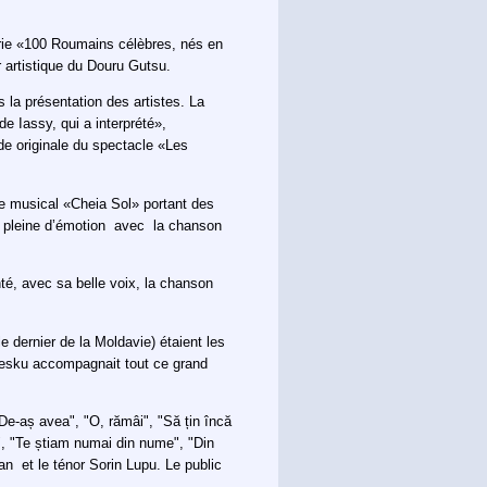
rie «100 Roumains célèbres, nés en
r artistique du Douru Gutsu.
 la présentation des artistes. La
de Iassy, qui a interprété»,
de originale du spectacle «Les
pe musical «Cheia Sol» portant des
n pleine d’émotion avec la chanson
té, avec sa belle voix, la chanson
 dernier de la Moldavie) étaient les
stesku accompagnait tout ce grand
e-aș avea", "O, rămâi", "Să țin încă
t", "Te știam numai din nume", "Din
an et le ténor Sorin Lupu. Le public