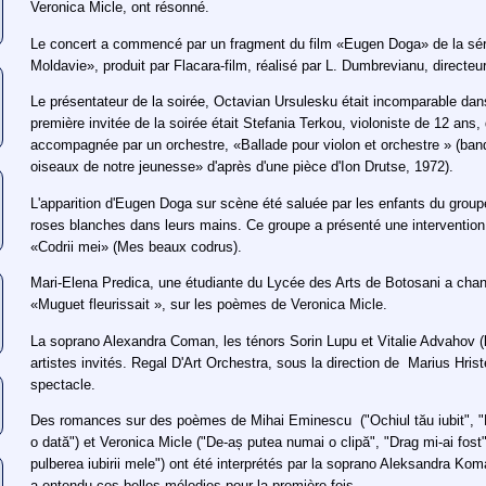
Veronica Micle, ont résonné.
Le concert a commencé par un fragment du film «Eugen Doga» de la sé
Moldavie», produit par Flacara-film, réalisé par L. Dumbrevianu, directeu
Le présentateur de la soirée, Octavian Ursulesku était incomparable dans
première invitée de la soirée était Stefania Terkou, violoniste de 12 ans, 
accompagnée par un orchestre, «Ballade pour violon et orchestre » (ban
oiseaux de notre jeunesse» d'après d'une pièce d'Ion Drutse, 1972).
L'apparition d'Eugen Doga sur scène été saluée par les enfants du grou
roses blanches dans leurs mains. Ce groupe a présenté une interventio
«Codrii mei» (Mes beaux codrus).
Mari-Elena Predica, une étudiante du Lycée des Arts de Botosani a chan
«Muguet fleurissait », sur les poèmes de Veronica Micle.
La soprano Alexandra Coman, les ténors Sorin Lupu et Vitalie Advahov (le
artistes invités. Regal D'Art Orchestra, sous la direction de Marius Hri
spectacle.
Des romances sur des poèmes de Mihai Eminescu ("Ochiul tău iubit", "D
o dată") et Veronica Micle ("De-aș putea numai o clipă", "Drag mi-ai fos
pulberea iubirii mele") ont été interprétés par la soprano Aleksandra Kom
a entendu ces belles mélodies pour la première fois.