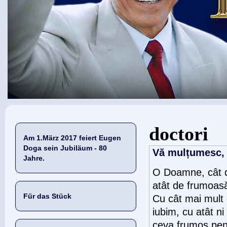
Sie sind hier
doctori
Am 1.März 2017 feiert Eugen
Doga sein Jubiläum - 80
Vă mulțumesc, d
Jahre.
O Doamne, cât d
atât de frumoasă
Für das Stück
Cu cât mai mult
iubim, cu atât ni
ceva frumos pen