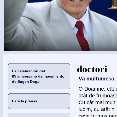
Usted está aquí
doctori
La celebración del
85 aniversario del nacimiento
Vă mulțumesc, d
de Eugen Doga.
O Doamne, cât d
atât de frumoasă
Para la prensa
Cu cât mai mult
iubim, cu atât ni
ceva frumos pen