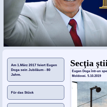
Sie sind hier
Secția șt
Am 1.März 2017 feiert Eugen
Doga sein Jubiläum - 80
Eugen Doga într-un spec
Jahre.
Moldovei. 5.10.2019
Für das Stück